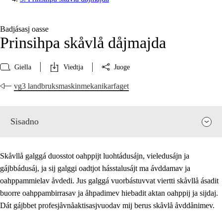
Badjásasj oasse
Prinsihpa skåvlå dåjmajda
Giella
Viedtja
Juoge
vg3 landbruksmaskinmekanikarfaget
Sisadno
Skåvllå galggá duosstot oahppijt luohtádusájn, vieledusájn ja
gájbbádusáj, ja sij galggi oadtjot hásstalusájt ma ávddamav ja
oahppammielav åvdedi. Jus galggá vuorbástuvvat viertti skåvllå ásadit
buorre oahppambirrasav ja åhpadimev hiebadit aktan oahppij ja sijdaj.
Dát gájbbet profesjåvnåaktisasjvuodav mij berus skåvlå åvddånimev.