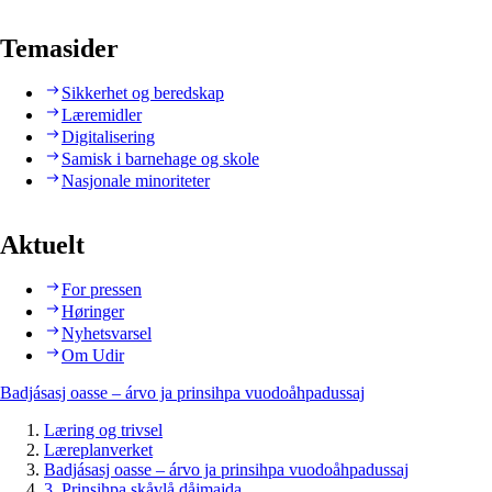
Temasider
Sikkerhet og beredskap
Læremidler
Digitalisering
Samisk i barnehage og skole
Nasjonale minoriteter
Aktuelt
For pressen
Høringer
Nyhetsvarsel
Om Udir
Badjásasj oasse – árvo ja prinsihpa vuodoåhpadussaj
Læring og trivsel
Læreplanverket
Badjásasj oasse – árvo ja prinsihpa vuodoåhpadussaj
3. Prinsihpa skåvlå dåjmajda