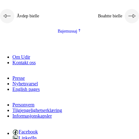
Åvdep bielle
Boahtte bielle
Bajemussaj
Om Udir
3.
Prinsihpa skåvlå dåjmajda
Kontakt oss
3.1
Sebrudahtte oahppambirás
Presse
3.2
Åhpadibme ja hiebadum åhpadus
Nyhetsvarsel
English pages
3.3
Aktisasjbarggo sijda ja skåvlå gaskan
3.4
Åhpadus åhpadusvidnudagán ja barggoiellemin
Personvern
Tilgjengelighetserklæring
Informasjonskapsler
3.5
Profesjåvnåaktisasjvuohta ja skåvllååvddånibme
Facebook
LinkedIn