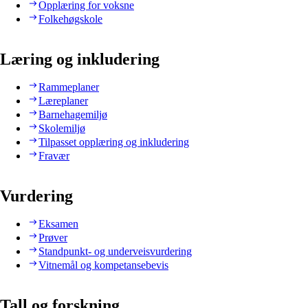
Opplæring for voksne
Folkehøgskole
Læring og inkludering
Rammeplaner
Læreplaner
Barnehagemiljø
Skolemiljø
Tilpasset opplæring og inkludering
Fravær
Vurdering
Eksamen
Prøver
Standpunkt- og underveisvurdering
Vitnemål og kompetansebevis
Tall og forskning