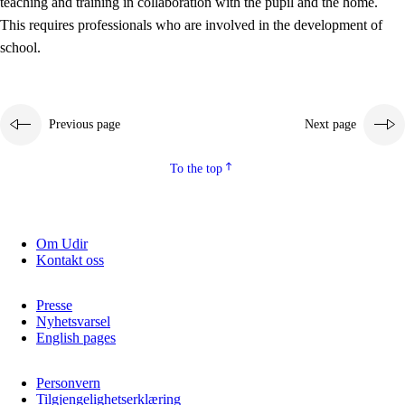
teaching and training in collaboration with the pupil and the home.
This requires professionals who are involved in the development of
school.
Previous page
Next page
To the top
3.
Principles for the school's practice
3.1
An inclusive learning environment
Om Udir
Kontakt oss
3.2
Teaching and differentiated instruction
3.3
Cooperation between home and school
Presse
Nyhetsvarsel
3.4
On-the-job training in a training establishment and
English pages
working life
Personvern
3.5
Professional environment and school development
Tilgjengelighetserklæring