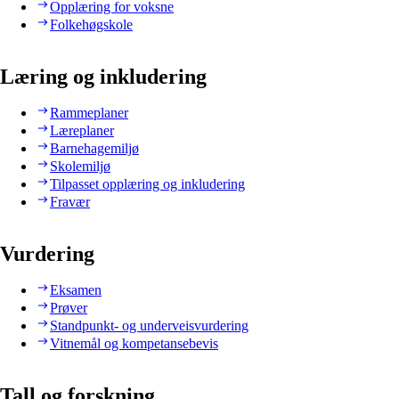
Opplæring for voksne
Folkehøgskole
Læring og inkludering
Rammeplaner
Læreplaner
Barnehagemiljø
Skolemiljø
Tilpasset opplæring og inkludering
Fravær
Vurdering
Eksamen
Prøver
Standpunkt- og underveisvurdering
Vitnemål og kompetansebevis
Tall og forskning