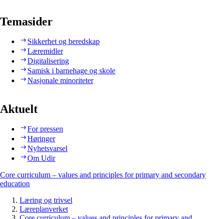
Temasider
Sikkerhet og beredskap
Læremidler
Digitalisering
Samisk i barnehage og skole
Nasjonale minoriteter
Aktuelt
For pressen
Høringer
Nyhetsvarsel
Om Udir
Core curriculum – values and principles for primary and secondary
education
Læring og trivsel
Læreplanverket
Core curriculum – values and principles for primary and