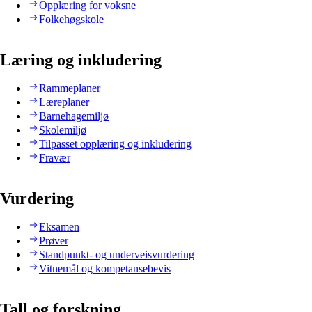
Opplæring for voksne
Folkehøgskole
Læring og inkludering
Rammeplaner
Læreplaner
Barnehagemiljø
Skolemiljø
Tilpasset opplæring og inkludering
Fravær
Vurdering
Eksamen
Prøver
Standpunkt- og underveisvurdering
Vitnemål og kompetansebevis
Tall og forskning