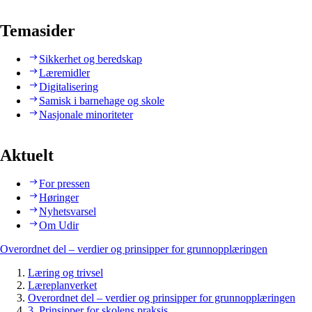
Temasider
Sikkerhet og beredskap
Læremidler
Digitalisering
Samisk i barnehage og skole
Nasjonale minoriteter
Aktuelt
For pressen
Høringer
Nyhetsvarsel
Om Udir
Overordnet del – verdier og prinsipper for grunnopplæringen
Læring og trivsel
Læreplanverket
Overordnet del – verdier og prinsipper for grunnopplæringen
3. Prinsipper for skolens praksis