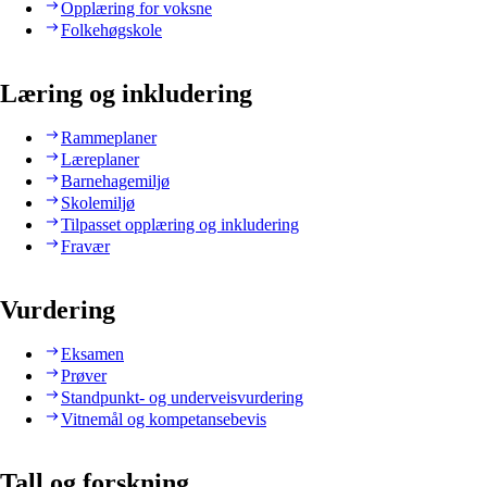
Opplæring for voksne
Folkehøgskole
Læring og inkludering
Rammeplaner
Læreplaner
Barnehagemiljø
Skolemiljø
Tilpasset opplæring og inkludering
Fravær
Vurdering
Eksamen
Prøver
Standpunkt- og underveisvurdering
Vitnemål og kompetansebevis
Tall og forskning