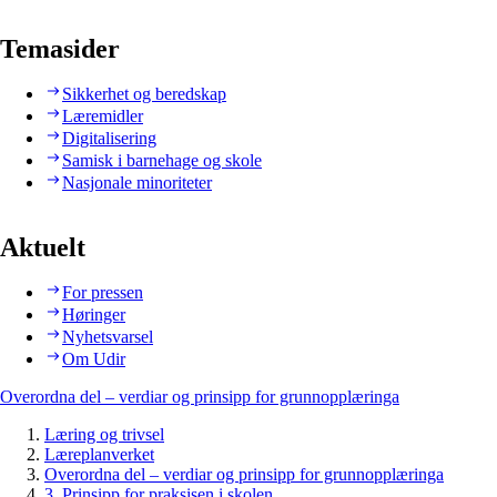
Temasider
Sikkerhet og beredskap
Læremidler
Digitalisering
Samisk i barnehage og skole
Nasjonale minoriteter
Aktuelt
For pressen
Høringer
Nyhetsvarsel
Om Udir
Overordna del – verdiar og prinsipp for grunnopplæringa
Læring og trivsel
Læreplanverket
Overordna del – verdiar og prinsipp for grunnopplæringa
3. Prinsipp for praksisen i skolen