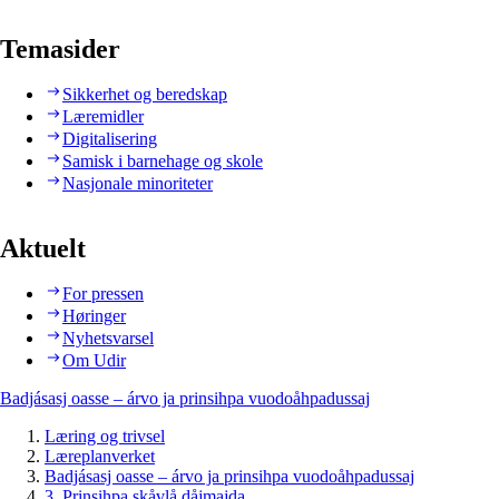
Temasider
Sikkerhet og beredskap
Læremidler
Digitalisering
Samisk i barnehage og skole
Nasjonale minoriteter
Aktuelt
For pressen
Høringer
Nyhetsvarsel
Om Udir
Badjásasj oasse – árvo ja prinsihpa vuodoåhpadussaj
Læring og trivsel
Læreplanverket
Badjásasj oasse – árvo ja prinsihpa vuodoåhpadussaj
3. Prinsihpa skåvlå dåjmajda