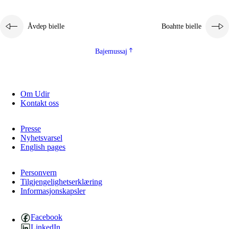
Åvdep bielle
Boahtte bielle
Bajemussaj
Om Udir
3.
Prinsihpa skåvlå dåjmajda
Kontakt oss
3.1
Sebrudahtte oahppambirás
Presse
3.2
Åhpadibme ja hiebadum åhpadus
Nyhetsvarsel
English pages
3.3
Aktisasjbarggo sijda ja skåvlå gaskan
3.4
Åhpadus åhpadusvidnudagán ja barggoiellemin
Personvern
Tilgjengelighetserklæring
Informasjonskapsler
3.5
Profesjåvnåaktisasjvuohta ja skåvllååvddånibme
Facebook
LinkedIn