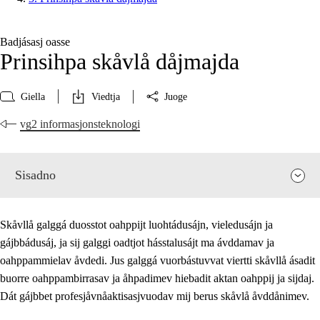
Badjásasj oasse
Prinsihpa skåvlå dåjmajda
Giella
Viedtja
Juoge
vg2 informasjonsteknologi
Sisadno
Skåvllå galggá duosstot oahppijt luohtádusájn, vieledusájn ja
gájbbádusáj, ja sij galggi oadtjot hásstalusájt ma ávddamav ja
oahppammielav åvdedi. Jus galggá vuorbástuvvat viertti skåvllå ásadit
buorre oahppambirrasav ja åhpadimev hiebadit aktan oahppij ja sijdaj.
Dát gájbbet profesjåvnåaktisasjvuodav mij berus skåvlå åvddånimev.