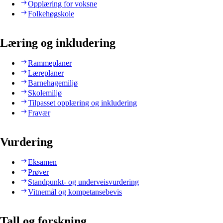
Opplæring for voksne
Folkehøgskole
Læring og inkludering
Rammeplaner
Læreplaner
Barnehagemiljø
Skolemiljø
Tilpasset opplæring og inkludering
Fravær
Vurdering
Eksamen
Prøver
Standpunkt- og underveisvurdering
Vitnemål og kompetansebevis
Tall og forskning