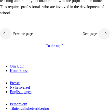
teaching and training in collaboration with the pupil and the home.
This requires professionals who are involved in the development of
school.
Previous page
Next page
To the top
3.
Principles for the school's practice
3.1
An inclusive learning environment
Om Udir
Kontakt oss
3.2
Teaching and differentiated instruction
3.3
Cooperation between home and school
Presse
Nyhetsvarsel
3.4
On-the-job training in a training establishment and
English pages
working life
Personvern
3.5
Professional environment and school development
Tilgjengelighetserklæring