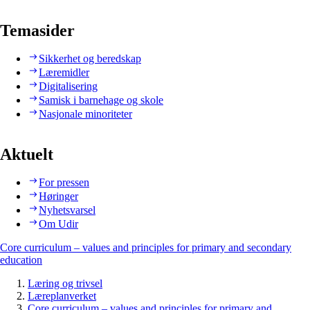
Temasider
Sikkerhet og beredskap
Læremidler
Digitalisering
Samisk i barnehage og skole
Nasjonale minoriteter
Aktuelt
For pressen
Høringer
Nyhetsvarsel
Om Udir
Core curriculum – values and principles for primary and secondary
education
Læring og trivsel
Læreplanverket
Core curriculum – values and principles for primary and