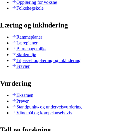
Opplæring for voksne
Folkehøgskole
Læring og inkludering
Rammeplaner
Læreplaner
Barnehagemiljø
Skolemiljø
Tilpasset opplæring og inkludering
Fravær
Vurdering
Eksamen
Prøver
Standpunkt- og underveisvurdering
Vitnemål og kompetansebevis
Tall og forskning