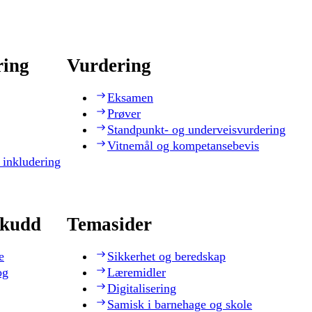
ring
Vurdering
Eksamen
Prøver
Standpunkt- og underveisvurdering
Vitnemål og kompetansebevis
 inkludering
skudd
Temasider
e
Sikkerhet og beredskap
og
Læremidler
Digitalisering
Samisk i barnehage og skole