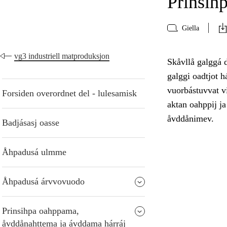
Prinsih
Giella
vg3 industriell matproduksjon
Skåvllå galggá d
galggi oadtjot 
vuorbástuvvat vi
Forsiden overordnet del - lulesamisk
aktan oahppij ja
åvddånimev.
Badjásasj oasse
Åhpadusá ulmme
Åhpadusá árvvovuodo
Prinsihpa oahppama,
åvddånahttema ja ávddama hárráj