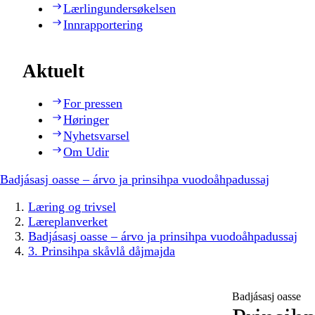
Lærlingundersøkelsen
Innrapportering
Aktuelt
For pressen
Høringer
Nyhetsvarsel
Om Udir
Badjásasj oasse – árvo ja prinsihpa vuodoåhpadussaj
Læring og trivsel
Læreplanverket
Badjásasj oasse – árvo ja prinsihpa vuodoåhpadussaj
3. Prinsihpa skåvlå dåjmajda
Badjásasj oasse