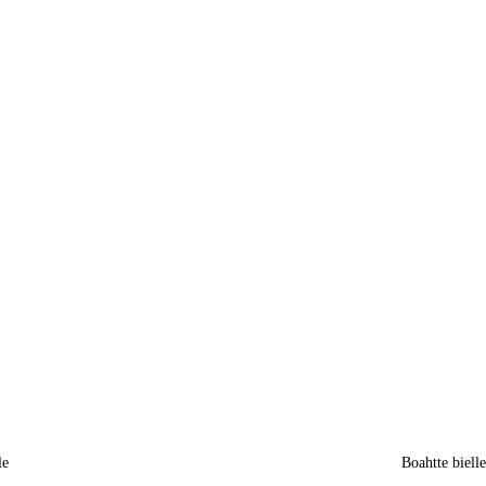
le
Boahtte biell