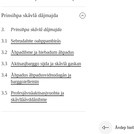
Prinsihpa skåvlå dåjmajda
3.
Prinsihpa skåvlå dåjmajda
3.1
Sebrudahtte oahppambirás
3.2
Åhpadibme ja hiebadum åhpadus
3.3
Aktisasjbarggo sijda ja skåvlå gaskan
3.4
Åhpadus åhpadusvidnudagán ja
barggoiellemin
3.5
Profesjåvnåaktisasjvuohta ja
skåvllååvddånibme
Åvdep biel