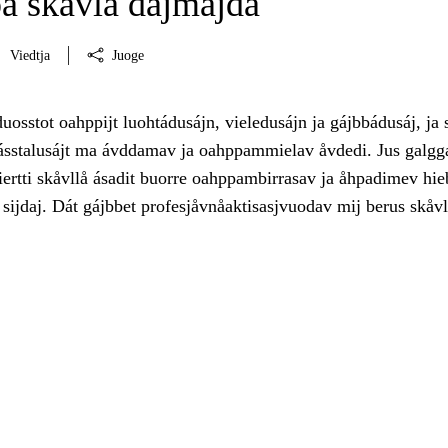
pa skåvlå dåjmajda
Viedtja
Juoge
uosstot oahppijt luohtádusájn, vieledusájn ja gájbbádusáj, ja s
hásstalusájt ma ávddamav ja oahppammielav åvdedi. Jus galgg
ertti skåvllå ásadit buorre oahppambirrasav ja åhpadimev hie
 sijdaj. Dát gájbbet profesjåvnåaktisasjvuodav mij berus skåv