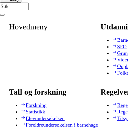
Hovedmeny
Utdanni
Barn
SFO
Grun
Vide
Oppl
Folk
Tall og forskning
Regelve
Forskning
Rege
Statistikk
Rege
Elevundersøkelsen
Tilsy
Foreldreundersøkelsen i barnehage