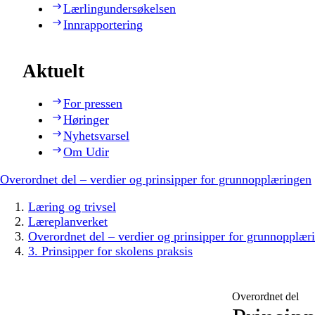
Lærlingundersøkelsen
Innrapportering
Aktuelt
For pressen
Høringer
Nyhetsvarsel
Om Udir
Overordnet del – verdier og prinsipper for grunnopplæringen
Læring og trivsel
Læreplanverket
Overordnet del – verdier og prinsipper for grunnopplær
3. Prinsipper for skolens praksis
Overordnet del