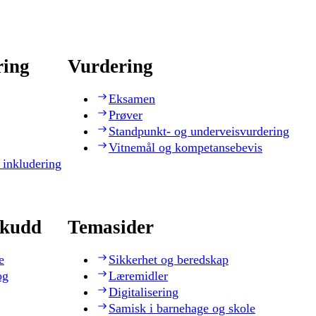
ring
Vurdering
Eksamen
Prøver
Standpunkt- og underveisvurdering
Vitnemål og kompetansebevis
 inkludering
skudd
Temasider
e
Sikkerhet og beredskap
og
Læremidler
Digitalisering
Samisk i barnehage og skole