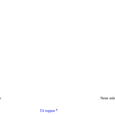
e
Neste sid
Til toppen