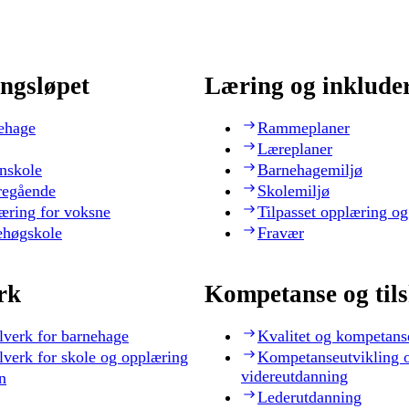
ngsløpet
Læring og inklude
ehage
Rammeplaner
Læreplaner
nskole
Barnehagemiljø
regående
Skolemiljø
æring for voksne
Tilpasset opplæring og
ehøgskole
Fravær
rk
Kompetanse og til
lverk for barnehage
Kvalitet og kompetans
lverk for skole og opplæring
Kompetanseutvikling 
videreutdanning
n
Lederutdanning