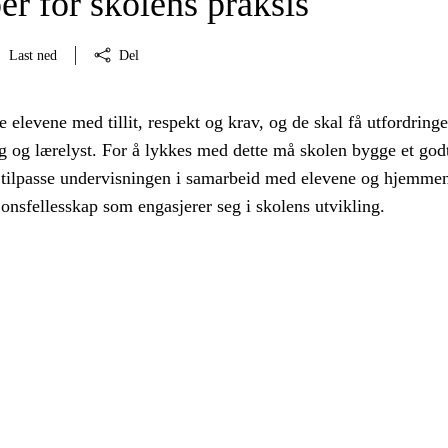
er for skolens praksis
Last ned
Del
 elevene med tillit, respekt og krav, og de skal få utfordring
 og lærelyst. For å lykkes med dette må skolen bygge et god
 tilpasse undervisningen i samarbeid med elevene og hjemme
jonsfellesskap som engasjerer seg i skolens utvikling.