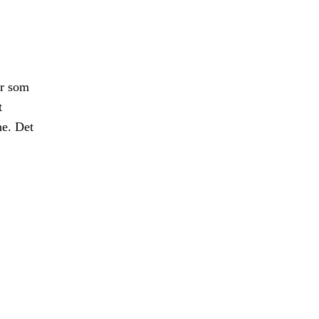
er som
t
ne. Det