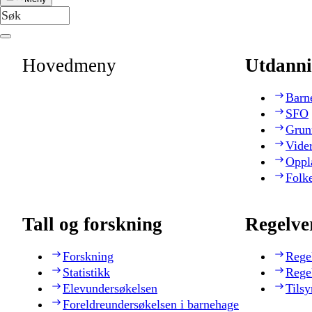
Hovedmeny
Utdanni
Barn
SFO
Grun
Vide
Oppl
Folk
Tall og forskning
Regelve
Forskning
Rege
Statistikk
Rege
Elevundersøkelsen
Tilsy
Foreldreundersøkelsen i barnehage