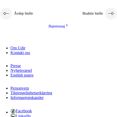
Åvdep bielle
Boahtte bielle
Bajemussaj
Om Udir
3.
Prinsihpa skåvlå dåjmajda
Kontakt oss
3.1
Sebrudahtte oahppambirás
Presse
3.2
Åhpadibme ja hiebadum åhpadus
Nyhetsvarsel
English pages
3.3
Aktisasjbarggo sijda ja skåvlå gaskan
3.4
Åhpadus åhpadusvidnudagán ja barggoiellemin
Personvern
Tilgjengelighetserklæring
Informasjonskapsler
3.5
Profesjåvnåaktisasjvuohta ja skåvllååvddånibme
Facebook
LinkedIn