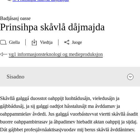
Badjásasj oasse
Prinsihpa skåvlå dåjmajda
Giella
Viedtja
Juoge
vg1 informasjonsteknologi og medieproduksjon
Sisadno
Skåvllå galggá duosstot oahppijt luohtádusájn, vieledusájn ja
gájbbádusáj, ja sij galggi oadtjot hásstalusájt ma ávddamav ja
oahppammielav åvdedi. Jus galggá vuorbástuvvat viertti skåvllå ásadit
buorre oahppambirrasav ja åhpadimev hiebadit aktan oahppij ja sijdaj.
Dát gájbbet profesjåvnåaktisasjvuodav mij berus skåvlå åvddånimev.