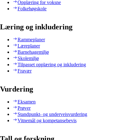
Opplæring for voksne
Folkehøgskole
Læring og inkludering
Rammeplaner
Læreplaner
Barnehagemiljø
Skolemiljø
Tilpasset opplæring og inkludering
Fravær
Vurdering
Eksamen
Prøver
Standpunkt- og underveisvurdering
Vitnemål og kompetansebevis
Tall og forskning