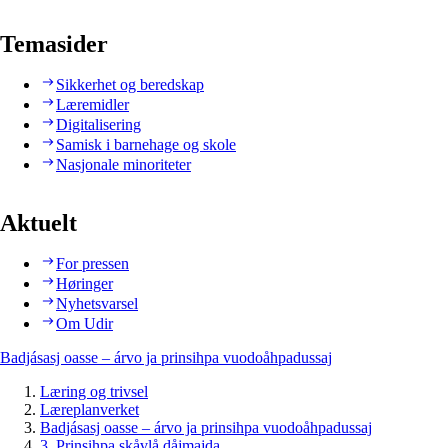
Temasider
Sikkerhet og beredskap
Læremidler
Digitalisering
Samisk i barnehage og skole
Nasjonale minoriteter
Aktuelt
For pressen
Høringer
Nyhetsvarsel
Om Udir
Badjásasj oasse – árvo ja prinsihpa vuodoåhpadussaj
Læring og trivsel
Læreplanverket
Badjásasj oasse – árvo ja prinsihpa vuodoåhpadussaj
3. Prinsihpa skåvlå dåjmajda