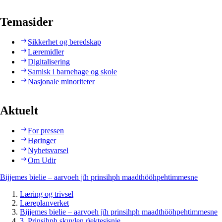
Temasider
Sikkerhet og beredskap
Læremidler
Digitalisering
Samisk i barnehage og skole
Nasjonale minoriteter
Aktuelt
For pressen
Høringer
Nyhetsvarsel
Om Udir
Bijjemes bielie – aarvoeh jïh prinsihph maadthööhpehtimmesne
Læring og trivsel
Læreplanverket
Bijjemes bielie – aarvoeh jïh prinsihph maadthööhpehtimmesne
3. Prinsihph skuvlen rïektesisnie