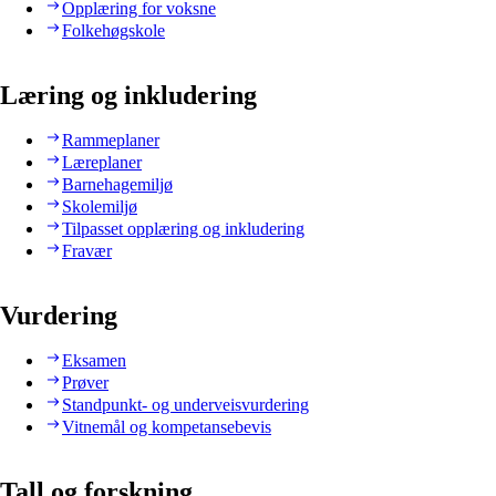
Opplæring for voksne
Folkehøgskole
Læring og inkludering
Rammeplaner
Læreplaner
Barnehagemiljø
Skolemiljø
Tilpasset opplæring og inkludering
Fravær
Vurdering
Eksamen
Prøver
Standpunkt- og underveisvurdering
Vitnemål og kompetansebevis
Tall og forskning