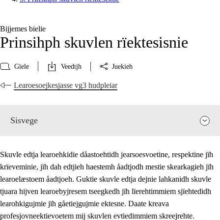
Bijjemes bielie
Prinsihph skuvlen rïektesisnie
Gïele
Veedtjh
Juekieh
Learoesoejkesjasse vg3 hudpleiar
Sisvege
Skuvle edtja learoehkidie dåastoehtidh jearsoesvoetine, respektine jïh
krïeveminie, jïh dah edtjieh haestemh åadtjodh mestie skearkagieh jïh
learoelæstoem åadtjoeh. Guktie skuvle edtja dejnie lahkanidh skuvle
tjuara hijven learoebyjresem tseegkedh jïh lïerehtimmiem sjïehtedidh
learohkigujmie jïh gåetiejgujmie ektesne. Daate kreava
profesjovneektievoetem mij skuvlen evtiedimmiem skreejrehte.