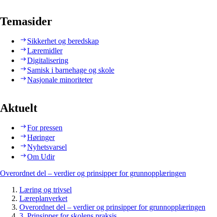
Temasider
Sikkerhet og beredskap
Læremidler
Digitalisering
Samisk i barnehage og skole
Nasjonale minoriteter
Aktuelt
For pressen
Høringer
Nyhetsvarsel
Om Udir
Overordnet del – verdier og prinsipper for grunnopplæringen
Læring og trivsel
Læreplanverket
Overordnet del – verdier og prinsipper for grunnopplæringen
3. Prinsipper for skolens praksis