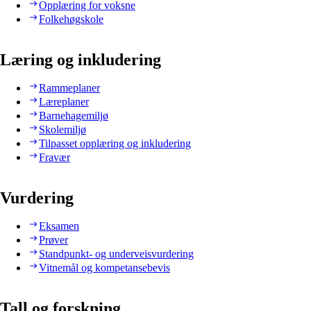
Opplæring for voksne
Folkehøgskole
Læring og inkludering
Rammeplaner
Læreplaner
Barnehagemiljø
Skolemiljø
Tilpasset opplæring og inkludering
Fravær
Vurdering
Eksamen
Prøver
Standpunkt- og underveisvurdering
Vitnemål og kompetansebevis
Tall og forskning