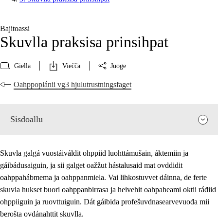
Bajitoassi
Skuvlla praksisa prinsihpat
Giella
Viečča
Juoge
Oahppoplánii vg3 hjulutrustningsfaget
Sisdoallu
Skuvla galgá vuostáiváldit ohppiid luohttámušain, áktemiin ja
gáibádusaiguin, ja sii galget oažžut hástalusaid mat ovddidit
oahppahábmema ja oahppanmiela. Vai lihkostuvvet dáinna, de ferte
skuvla hukset buori oahppanbirrasa ja heivehit oahpaheami oktii ráđiid
ohppiiguin ja ruovttuiguin. Dát gáibida profešuvdnasearvevuođa mii
berošta ovdánahttit skuvlla.