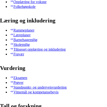
Opplæring for voksne
Folkehøgskole
Læring og inkludering
Rammeplaner
Læreplaner
Barnehagemiljø
Skolemiljø
Tilpasset opplæring og inkludering
Fravær
Vurdering
Eksamen
Prøver
Standpunkt- og underveisvurdering
Vitnemål og kompetansebevis
Tall og forskning