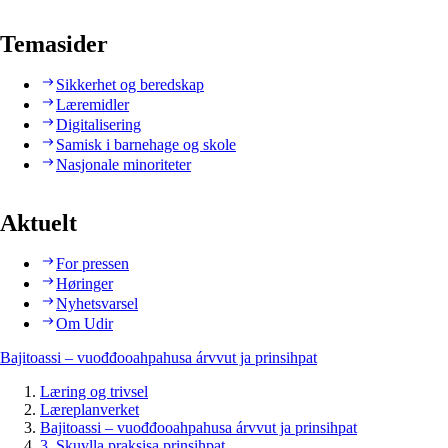
Temasider
Sikkerhet og beredskap
Læremidler
Digitalisering
Samisk i barnehage og skole
Nasjonale minoriteter
Aktuelt
For pressen
Høringer
Nyhetsvarsel
Om Udir
Bajitoassi – vuođđooahpahusa árvvut ja prinsihpat
Læring og trivsel
Læreplanverket
Bajitoassi – vuođđooahpahusa árvvut ja prinsihpat
3. Skuvlla praksisa prinsihpat