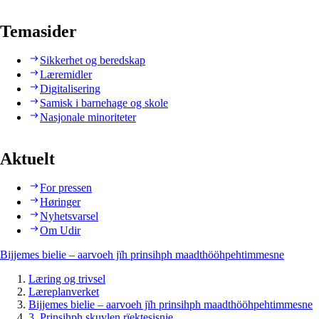
Temasider
Sikkerhet og beredskap
Læremidler
Digitalisering
Samisk i barnehage og skole
Nasjonale minoriteter
Aktuelt
For pressen
Høringer
Nyhetsvarsel
Om Udir
Bijjemes bielie – aarvoeh jïh prinsihph maadthööhpehtimmesne
Læring og trivsel
Læreplanverket
Bijjemes bielie – aarvoeh jïh prinsihph maadthööhpehtimmesne
3. Prinsihph skuvlen rïektesisnie