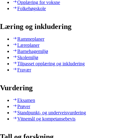
Opplæring for voksne
Folkehøgskole
Læring og inkludering
Rammeplaner
Læreplaner
Barnehagemiljø
Skolemiljø
Tilpasset opplæring og inkludering
Fravær
Vurdering
Eksamen
Prøver
Standpunkt- og underveisvurdering
Vitnemål og kompetansebevis
Tall og forskning