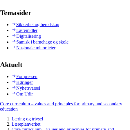
Temasider
Sikkerhet og beredskap
Læremidler
Digitalisering
Samisk i barnehage og skole
Nasjonale minoriteter
Aktuelt
For pressen
Høringer
Nyhetsvarsel
Om Udir
Core curriculum – values and principles for primary and secondary
education
Læring og trivsel
Læreplanverket
Core curriculum – values and principles for primary and