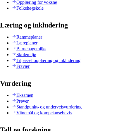
Opplæring for voksne
Folkehøgskole
Læring og inkludering
Rammeplaner
Læreplaner
Barnehagemiljø
Skolemiljø
Tilpasset opplæring og inkludering
Fravær
Vurdering
Eksamen
Prøver
Standpunkt- og underveisvurdering
Vitnemål og kompetansebevis
Tall og forskning