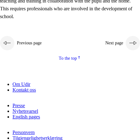
teaching and training in collaboration with the pupil and the home.
This requires professionals who are involved in the development of
school.
Previous page
Next page
To the top
3.
Principles for the school's practice
3.1
An inclusive learning environment
Om Udir
Kontakt oss
3.2
Teaching and differentiated instruction
3.3
Cooperation between home and school
Presse
Nyhetsvarsel
3.4
On-the-job training in a training establishment and
English pages
working life
Personvern
3.5
Professional environment and school development
Tilgjengelighetserklæring