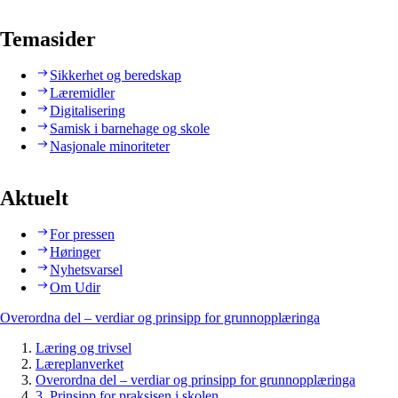
Temasider
Sikkerhet og beredskap
Læremidler
Digitalisering
Samisk i barnehage og skole
Nasjonale minoriteter
Aktuelt
For pressen
Høringer
Nyhetsvarsel
Om Udir
Overordna del – verdiar og prinsipp for grunnopplæringa
Læring og trivsel
Læreplanverket
Overordna del – verdiar og prinsipp for grunnopplæringa
3. Prinsipp for praksisen i skolen