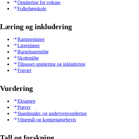
Opplæring for voksne
Folkehøgskole
Læring og inkludering
Rammeplaner
Læreplaner
Barnehagemiljø
Skolemiljø
Tilpasset opplæring og inkludering
Fravær
Vurdering
Eksamen
Prøver
Standpunkt- og underveisvurdering
Vitnemål og kompetansebevis
Tall og forskning