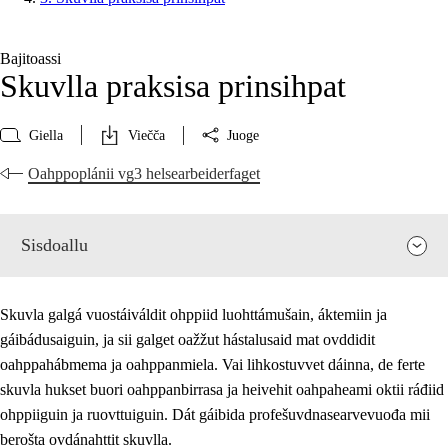
Bajitoassi
Skuvlla praksisa prinsihpat
Giella
Viečča
Juoge
Oahppoplánii vg3 helsearbeiderfaget
Sisdoallu
Skuvla galgá vuostáiváldit ohppiid luohttámušain, áktemiin ja
gáibádusaiguin, ja sii galget oažžut hástalusaid mat ovddidit
oahppahábmema ja oahppanmiela. Vai lihkostuvvet dáinna, de ferte
skuvla hukset buori oahppanbirrasa ja heivehit oahpaheami oktii ráđiid
ohppiiguin ja ruovttuiguin. Dát gáibida profešuvdnasearvevuođa mii
berošta ovdánahttit skuvlla.