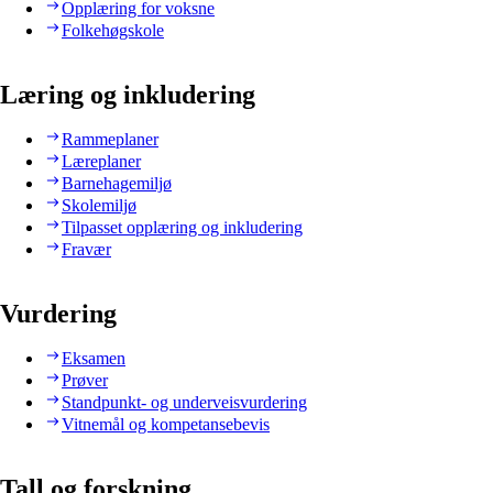
Opplæring for voksne
Folkehøgskole
Læring og inkludering
Rammeplaner
Læreplaner
Barnehagemiljø
Skolemiljø
Tilpasset opplæring og inkludering
Fravær
Vurdering
Eksamen
Prøver
Standpunkt- og underveisvurdering
Vitnemål og kompetansebevis
Tall og forskning