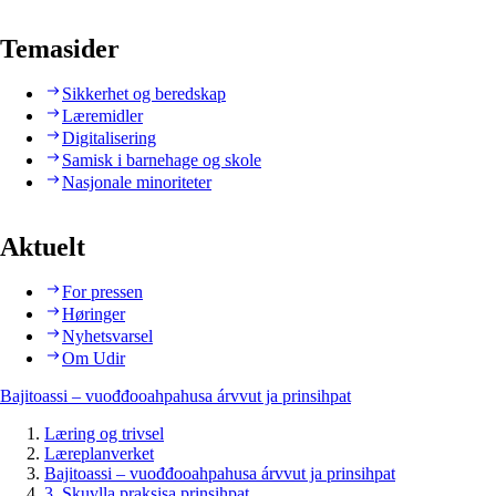
Temasider
Sikkerhet og beredskap
Læremidler
Digitalisering
Samisk i barnehage og skole
Nasjonale minoriteter
Aktuelt
For pressen
Høringer
Nyhetsvarsel
Om Udir
Bajitoassi – vuođđooahpahusa árvvut ja prinsihpat
Læring og trivsel
Læreplanverket
Bajitoassi – vuođđooahpahusa árvvut ja prinsihpat
3. Skuvlla praksisa prinsihpat