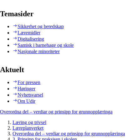
Temasider
Sikkerhet og beredskap
Læremidler
Digitalisering
Samisk i barnehage og skole
Nasjonale minoriteter
Aktuelt
For pressen
Høringer
Nyhetsvarsel
Om Udir
Overordna del – verdiar og prinsipp for grunnopplæringa
Læring og trivsel
Læreplanverket
Overordna del – verdiar og prinsipp for grunnopplæringa
3. Prinsipp for praksisen i skolen