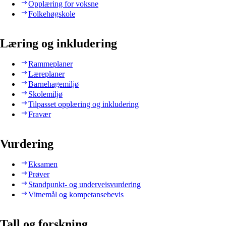
Opplæring for voksne
Folkehøgskole
Læring og inkludering
Rammeplaner
Læreplaner
Barnehagemiljø
Skolemiljø
Tilpasset opplæring og inkludering
Fravær
Vurdering
Eksamen
Prøver
Standpunkt- og underveisvurdering
Vitnemål og kompetansebevis
Tall og forskning