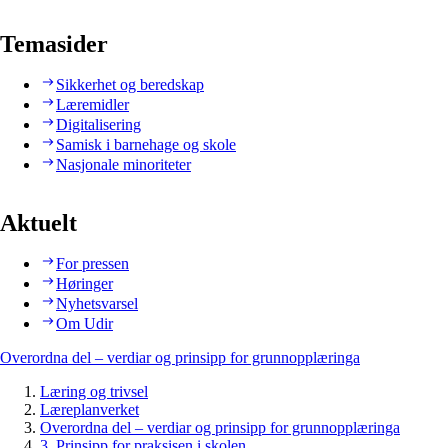
Temasider
Sikkerhet og beredskap
Læremidler
Digitalisering
Samisk i barnehage og skole
Nasjonale minoriteter
Aktuelt
For pressen
Høringer
Nyhetsvarsel
Om Udir
Overordna del – verdiar og prinsipp for grunnopplæringa
Læring og trivsel
Læreplanverket
Overordna del – verdiar og prinsipp for grunnopplæringa
3. Prinsipp for praksisen i skolen