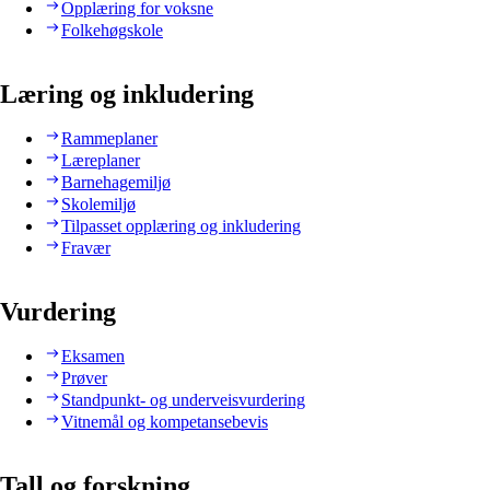
Opplæring for voksne
Folkehøgskole
Læring og inkludering
Rammeplaner
Læreplaner
Barnehagemiljø
Skolemiljø
Tilpasset opplæring og inkludering
Fravær
Vurdering
Eksamen
Prøver
Standpunkt- og underveisvurdering
Vitnemål og kompetansebevis
Tall og forskning