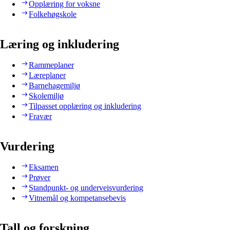
Opplæring for voksne
Folkehøgskole
Læring og inkludering
Rammeplaner
Læreplaner
Barnehagemiljø
Skolemiljø
Tilpasset opplæring og inkludering
Fravær
Vurdering
Eksamen
Prøver
Standpunkt- og underveisvurdering
Vitnemål og kompetansebevis
Tall og forskning