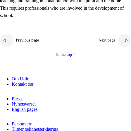
teaching and training in collaboration with the pupil and the home.
This requires professionals who are involved in the development of
school.
Previous page
Next page
To the top
3.
Principles for the school's practice
3.1
An inclusive learning environment
Om Udir
Kontakt oss
3.2
Teaching and differentiated instruction
3.3
Cooperation between home and school
Presse
Nyhetsvarsel
3.4
On-the-job training in a training establishment and
English pages
working life
Personvern
3.5
Professional environment and school development
Tilgjengelighetserklæring