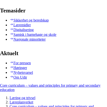
Temasider
Sikkerhet og beredskap
Læremidler
Digitalisering
Samisk i barnehage og skole
Nasjonale minoriteter
Aktuelt
For pressen
Høringer
Nyhetsvarsel
Om Udir
Core curriculum – values and principles for primary and secondary
education
Læring og trivsel
Læreplanverket
Core curriculum – values and principles for primary and