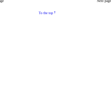
age
Next pag
To the top