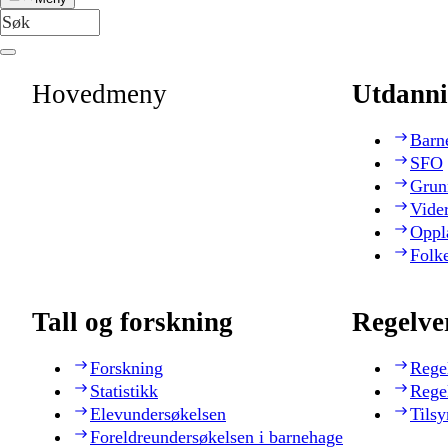
Hovedmeny
Utdanni
Barn
SFO
Grun
Vide
Oppl
Folk
Tall og forskning
Regelve
Forskning
Rege
Statistikk
Rege
Elevundersøkelsen
Tilsy
Foreldreundersøkelsen i barnehage