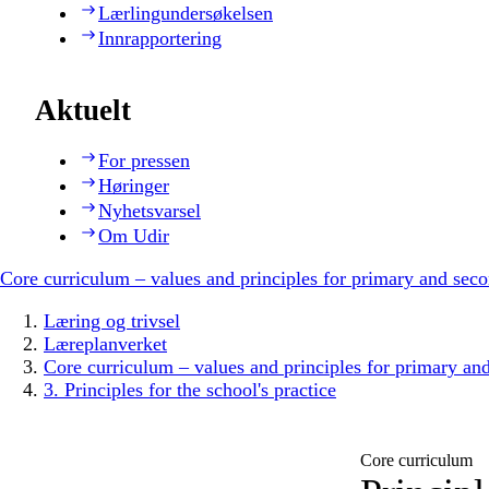
Lærlingundersøkelsen
Innrapportering
Aktuelt
For pressen
Høringer
Nyhetsvarsel
Om Udir
Core curriculum – values and principles for primary and sec
Læring og trivsel
Læreplanverket
Core curriculum – values and principles for primary an
3. Principles for the school's practice
Core curriculum