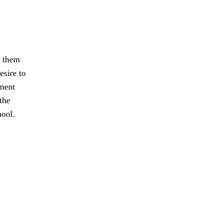
n them
esire to
nment
the
hool.