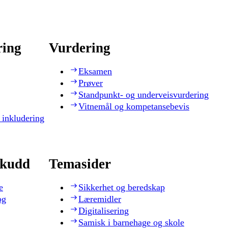
ring
Vurdering
Eksamen
Prøver
Standpunkt- og underveisvurdering
Vitnemål og kompetansebevis
 inkludering
skudd
Temasider
e
Sikkerhet og beredskap
og
Læremidler
Digitalisering
Samisk i barnehage og skole