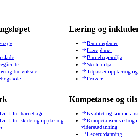
ngsløpet
Læring og inklude
ehage
Rammeplaner
Læreplaner
nskole
Barnehagemiljø
regående
Skolemiljø
æring for voksne
Tilpasset opplæring og
ehøgskole
Fravær
rk
Kompetanse og til
lverk for barnehage
Kvalitet og kompetans
lverk for skole og opplæring
Kompetanseutvikling 
videreutdanning
n
Lederutdanning