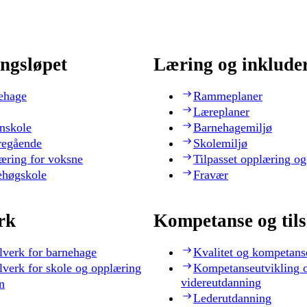
ngsløpet
Læring og inklude
ehage
Rammeplaner
Læreplaner
nskole
Barnehagemiljø
regående
Skolemiljø
æring for voksne
Tilpasset opplæring og
ehøgskole
Fravær
rk
Kompetanse og til
lverk for barnehage
Kvalitet og kompetans
lverk for skole og opplæring
Kompetanseutvikling 
videreutdanning
n
Lederutdanning