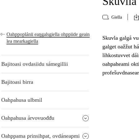
Skuvlla 
Giella
Oahppoplánii eaŋgalsgiella ohppiide geain
Skuvla galgá vuo
lea mearkagiella
galget oažžut h
lihkostuvvet dái
Bajitoasi ovdasiidu sámegillii
oahpaheami oktii
profešuvdnasear
Bajitoasi birra
Oahpahusa ulbmil
Oahpahusa árvovuođđu
Oahppama prinsihpat, ovdáneapmi