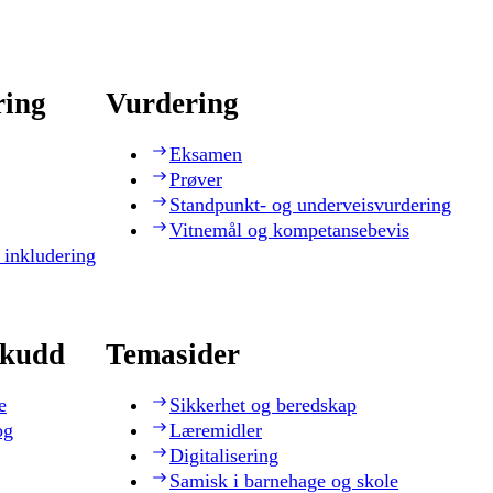
ring
Vurdering
Eksamen
Prøver
Standpunkt- og underveisvurdering
Vitnemål og kompetansebevis
 inkludering
skudd
Temasider
e
Sikkerhet og beredskap
og
Læremidler
Digitalisering
Samisk i barnehage og skole