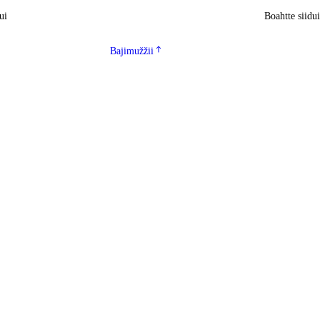
ui
Boahtte siidu
Bajimužžii