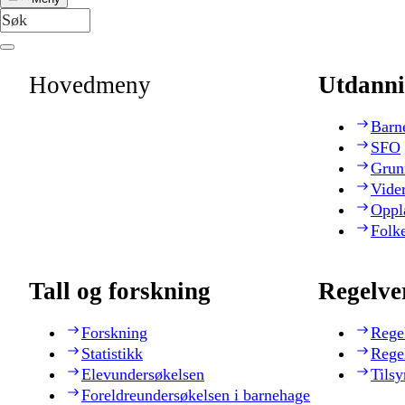
Hovedmeny
Utdanni
Barn
SFO
Grun
Vide
Oppl
Folk
Tall og forskning
Regelve
Forskning
Rege
Statistikk
Rege
Elevundersøkelsen
Tilsy
Foreldreundersøkelsen i barnehage