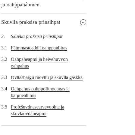
ja oahppahábmen
Skuvlla praksisa prinsihpat
3.
Skuvlla praksisa prinsihpat
3.1
Fátmmasteaddji oahppanbiras
3.2
Oahpaheapmi ja heivehuvvon
oahpahus
3.3
Ovttasbargu ruovttu ja skuvlla gaskka
3.4
Oahpahus oahppofitnodagas ja
bargoeallimis
3.5
Profešuvdnasearvevuohta ja
skuvlaovdáneapmi