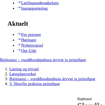
Lærlingundersøkelsen
Innrapportering
Aktuelt
For pressen
Høringer
Nyhetsvarsel
Om Udir
Bajitoassi – vuođđooahpahusa árvvut ja prinsihpat
Læring og trivsel
Læreplanverket
Bajitoassi – vuođđooahpahusa árvvut ja prinsihpat
3. Skuvlla praksisa prinsihpat
Bajitoassi