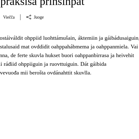
praksisa prinsihpat
Viečča
Juoge
stáiváldit ohppiid luohttámušain, áktemiin ja gáibádusaiguin, 
ástalusaid mat ovddidit oahppahábmema ja oahppanmiela. Vai
nna, de ferte skuvla hukset buori oahppanbirrasa ja heivehit
 ráđiid ohppiiguin ja ruovttuiguin. Dát gáibida
vevuođa mii berošta ovdánahttit skuvlla.