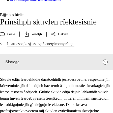
Bijjemes bielie
Prinsihph skuvlen rïektesisnie
Gïele
Veedtjh
Juekieh
Learoesoejkesjasse vg3 energimontørfaget
Sisvege
Skuvle edtja learoehkidie dåastoehtidh jearsoesvoetine, respektine jïh
krïeveminie, jïh dah edtjieh haestemh åadtjodh mestie skearkagieh jïh
learoelæstoem åadtjoeh. Guktie skuvle edtja dejnie lahkanidh skuvle
tjuara hijven learoebyjresem tseegkedh jïh lïerehtimmiem sjïehtedidh
learohkigujmie jïh gåetiejgujmie ektesne. Daate kreava
profesjovneektievoetem mij skuvlen evtiedimmiem skreejrehte.