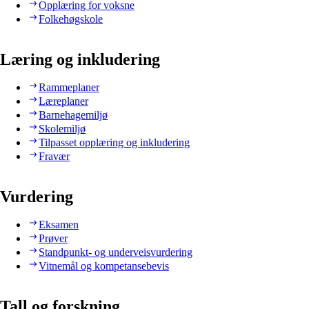
Opplæring for voksne
Folkehøgskole
Læring og inkludering
Rammeplaner
Læreplaner
Barnehagemiljø
Skolemiljø
Tilpasset opplæring og inkludering
Fravær
Vurdering
Eksamen
Prøver
Standpunkt- og underveisvurdering
Vitnemål og kompetansebevis
Tall og forskning