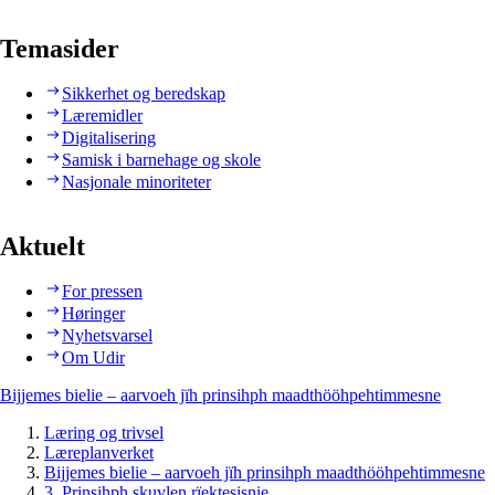
Temasider
Sikkerhet og beredskap
Læremidler
Digitalisering
Samisk i barnehage og skole
Nasjonale minoriteter
Aktuelt
For pressen
Høringer
Nyhetsvarsel
Om Udir
Bijjemes bielie – aarvoeh jïh prinsihph maadthööhpehtimmesne
Læring og trivsel
Læreplanverket
Bijjemes bielie – aarvoeh jïh prinsihph maadthööhpehtimmesne
3. Prinsihph skuvlen rïektesisnie