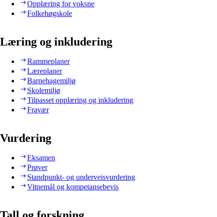
Opplæring for voksne
Folkehøgskole
Læring og inkludering
Rammeplaner
Læreplaner
Barnehagemiljø
Skolemiljø
Tilpasset opplæring og inkludering
Fravær
Vurdering
Eksamen
Prøver
Standpunkt- og underveisvurdering
Vitnemål og kompetansebevis
Tall og forskning