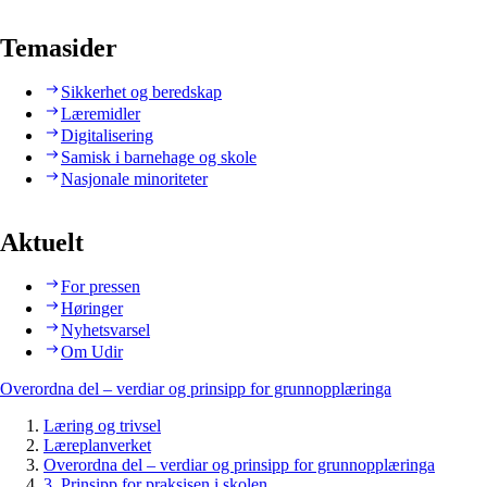
Temasider
Sikkerhet og beredskap
Læremidler
Digitalisering
Samisk i barnehage og skole
Nasjonale minoriteter
Aktuelt
For pressen
Høringer
Nyhetsvarsel
Om Udir
Overordna del – verdiar og prinsipp for grunnopplæringa
Læring og trivsel
Læreplanverket
Overordna del – verdiar og prinsipp for grunnopplæringa
3. Prinsipp for praksisen i skolen