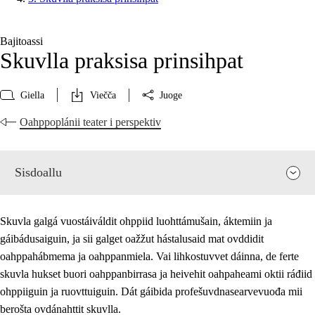
Bajitoassi
Skuvlla praksisa prinsihpat
Giella
Viečča
Juoge
Oahppoplánii teater i perspektiv
Sisdoallu
Skuvla galgá vuostáiváldit ohppiid luohttámušain, áktemiin ja
gáibádusaiguin, ja sii galget oažžut hástalusaid mat ovddidit
oahppahábmema ja oahppanmiela. Vai lihkostuvvet dáinna, de ferte
skuvla hukset buori oahppanbirrasa ja heivehit oahpaheami oktii ráđiid
ohppiiguin ja ruovttuiguin. Dát gáibida profešuvdnasearvevuođa mii
berošta ovdánahttit skuvlla.