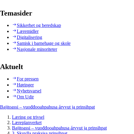
Temasider
Sikkerhet og beredskap
Læremidler
Digitalisering
Samisk i barnehage og skole
Nasjonale minoriteter
Aktuelt
For pressen
Høringer
Nyhetsvarsel
Om Udir
Bajitoassi – vuođđooahpahusa árvvut ja prinsihpat
Læring og trivsel
Læreplanverket
Bajitoassi – vuođđooahpahusa árvvut ja prinsihpat
3. Skuvlla praksisa prinsihpat