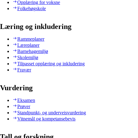
Opplæring for voksne
Folkehøgskole
Læring og inkludering
Rammeplaner
Læreplaner
Barnehagemiljø
Skolemiljø
Tilpasset opplæring og inkludering
Fravær
Vurdering
Eksamen
Prøver
Standpunkt- og underveisvurdering
Vitnemål og kompetansebevis
Tall og forskning