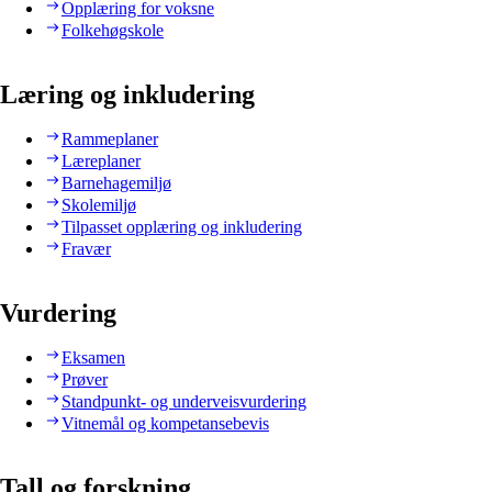
Opplæring for voksne
Folkehøgskole
Læring og inkludering
Rammeplaner
Læreplaner
Barnehagemiljø
Skolemiljø
Tilpasset opplæring og inkludering
Fravær
Vurdering
Eksamen
Prøver
Standpunkt- og underveisvurdering
Vitnemål og kompetansebevis
Tall og forskning