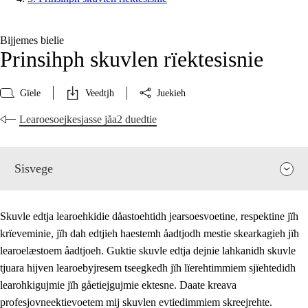
Bijjemes bielie
Prinsihph skuvlen rïektesisnie
Gïele
Veedtjh
Juekieh
Learoesoejkesjasse jåa2 duedtie
Sisvege
Skuvle edtja learoehkidie dåastoehtidh jearsoesvoetine, respektine jïh
krïeveminie, jïh dah edtjieh haestemh åadtjodh mestie skearkagieh jïh
learoelæstoem åadtjoeh. Guktie skuvle edtja dejnie lahkanidh skuvle
tjuara hijven learoebyjresem tseegkedh jïh lïerehtimmiem sjïehtedidh
learohkigujmie jïh gåetiejgujmie ektesne. Daate kreava
profesjovneektievoetem mij skuvlen evtiedimmiem skreejrehte.