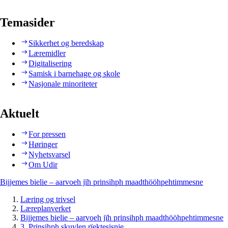
Temasider
Sikkerhet og beredskap
Læremidler
Digitalisering
Samisk i barnehage og skole
Nasjonale minoriteter
Aktuelt
For pressen
Høringer
Nyhetsvarsel
Om Udir
Bijjemes bielie – aarvoeh jïh prinsihph maadthööhpehtimmesne
Læring og trivsel
Læreplanverket
Bijjemes bielie – aarvoeh jïh prinsihph maadthööhpehtimmesne
3. Prinsihph skuvlen rïektesisnie