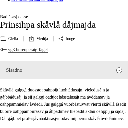
Badjásasj oasse
Prinsihpa skåvlå dåjmajda
Giella
Viedtja
Juoge
vg3 boreoperatørfaget
Sisadno
Skåvllå galggá duosstot oahppijt luohtádusájn, vieledusájn ja
gájbbádusáj, ja sij galggi oadtjot hásstalusájt ma ávddamav ja
oahppammielav åvdedi. Jus galggá vuorbástuvvat viertti skåvllå ásadit
buorre oahppambirrasav ja åhpadimev hiebadit aktan oahppij ja sijdaj.
Dát gájbbet profesjåvnåaktisasjvuodav mij berus skåvlå åvddånimev.