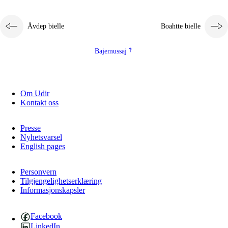
Åvdep bielle
Boahtte bielle
Bajemussaj
Om Udir
3.
Prinsihpa skåvlå dåjmajda
Kontakt oss
3.1
Sebrudahtte oahppambirás
Presse
3.2
Åhpadibme ja hiebadum åhpadus
Nyhetsvarsel
English pages
3.3
Aktisasjbarggo sijda ja skåvlå gaskan
3.4
Åhpadus åhpadusvidnudagán ja barggoiellemin
Personvern
Tilgjengelighetserklæring
Informasjonskapsler
3.5
Profesjåvnåaktisasjvuohta ja skåvllååvddånibme
Facebook
LinkedIn