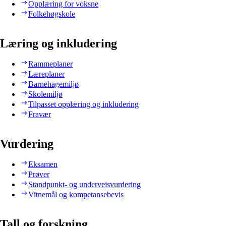
Opplæring for voksne
Folkehøgskole
Læring og inkludering
Rammeplaner
Læreplaner
Barnehagemiljø
Skolemiljø
Tilpasset opplæring og inkludering
Fravær
Vurdering
Eksamen
Prøver
Standpunkt- og underveisvurdering
Vitnemål og kompetansebevis
Tall og forskning