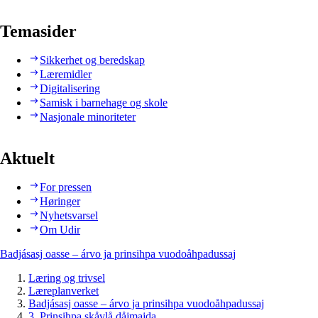
Temasider
Sikkerhet og beredskap
Læremidler
Digitalisering
Samisk i barnehage og skole
Nasjonale minoriteter
Aktuelt
For pressen
Høringer
Nyhetsvarsel
Om Udir
Badjásasj oasse – árvo ja prinsihpa vuodoåhpadussaj
Læring og trivsel
Læreplanverket
Badjásasj oasse – árvo ja prinsihpa vuodoåhpadussaj
3. Prinsihpa skåvlå dåjmajda