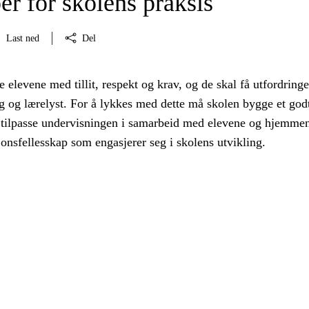
er for skolens praksis
Last ned
Del
 elevene med tillit, respekt og krav, og de skal få utfordring
 og lærelyst. For å lykkes med dette må skolen bygge et god
 tilpasse undervisningen i samarbeid med elevene og hjemme
jonsfellesskap som engasjerer seg i skolens utvikling.