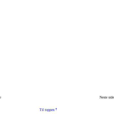
e
Neste sid
Til toppen