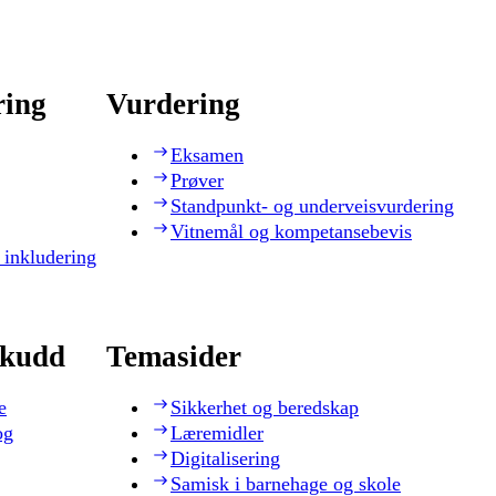
ring
Vurdering
Eksamen
Prøver
Standpunkt- og underveisvurdering
Vitnemål og kompetansebevis
 inkludering
skudd
Temasider
e
Sikkerhet og beredskap
og
Læremidler
Digitalisering
Samisk i barnehage og skole