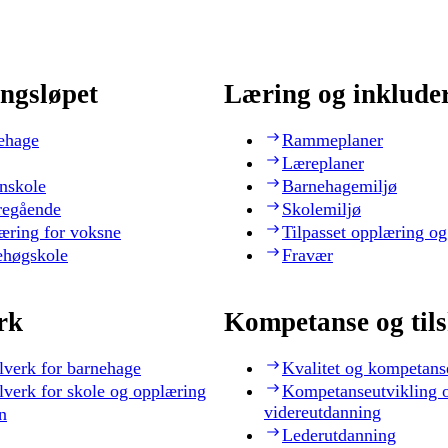
ngsløpet
Læring og inklude
ehage
Rammeplaner
Læreplaner
nskole
Barnehagemiljø
regående
Skolemiljø
æring for voksne
Tilpasset opplæring og
ehøgskole
Fravær
rk
Kompetanse og til
lverk for barnehage
Kvalitet og kompetans
lverk for skole og opplæring
Kompetanseutvikling 
videreutdanning
n
Lederutdanning