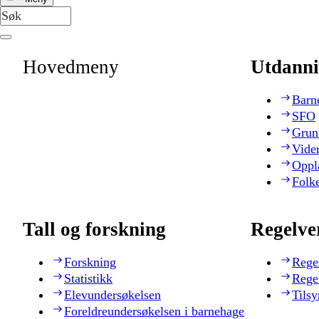
Hovedmeny
Utdanni
Barn
SFO
Grun
Vide
Oppl
Folk
Tall og forskning
Regelve
Forskning
Rege
Statistikk
Rege
Elevundersøkelsen
Tilsy
Foreldreundersøkelsen i barnehage