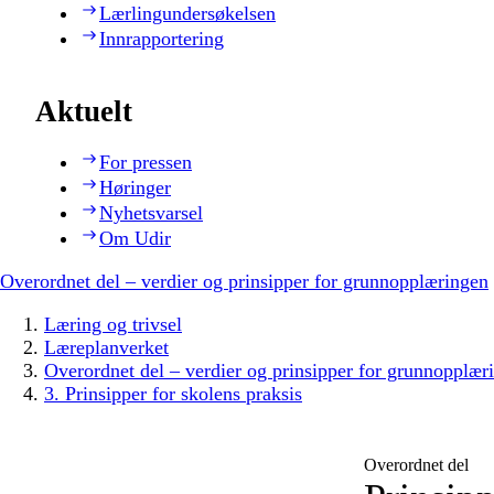
Lærlingundersøkelsen
Innrapportering
Aktuelt
For pressen
Høringer
Nyhetsvarsel
Om Udir
Overordnet del – verdier og prinsipper for grunnopplæringen
Læring og trivsel
Læreplanverket
Overordnet del – verdier og prinsipper for grunnopplær
3. Prinsipper for skolens praksis
Overordnet del