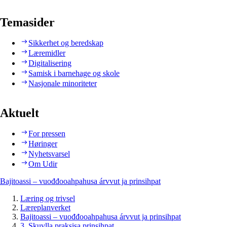
Temasider
Sikkerhet og beredskap
Læremidler
Digitalisering
Samisk i barnehage og skole
Nasjonale minoriteter
Aktuelt
For pressen
Høringer
Nyhetsvarsel
Om Udir
Bajitoassi – vuođđooahpahusa árvvut ja prinsihpat
Læring og trivsel
Læreplanverket
Bajitoassi – vuođđooahpahusa árvvut ja prinsihpat
3. Skuvlla praksisa prinsihpat