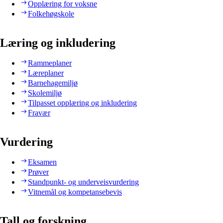
Opplæring for voksne
Folkehøgskole
Læring og inkludering
Rammeplaner
Læreplaner
Barnehagemiljø
Skolemiljø
Tilpasset opplæring og inkludering
Fravær
Vurdering
Eksamen
Prøver
Standpunkt- og underveisvurdering
Vitnemål og kompetansebevis
Tall og forskning