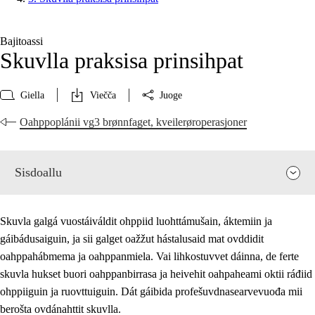
Bajitoassi
Skuvlla praksisa prinsihpat
Giella
Viečča
Juoge
Oahppoplánii vg3 brønnfaget, kveilerøroperasjoner
Sisdoallu
Skuvla galgá vuostáiváldit ohppiid luohttámušain, áktemiin ja
gáibádusaiguin, ja sii galget oažžut hástalusaid mat ovddidit
oahppahábmema ja oahppanmiela. Vai lihkostuvvet dáinna, de ferte
skuvla hukset buori oahppanbirrasa ja heivehit oahpaheami oktii ráđiid
ohppiiguin ja ruovttuiguin. Dát gáibida profešuvdnasearvevuođa mii
berošta ovdánahttit skuvlla.