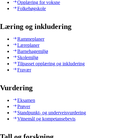
Opplæring for voksne
Folkehøgskole
Læring og inkludering
Rammeplaner
Læreplaner
Barnehagemiljø
Skolemiljø
Tilpasset opplæring og inkludering
Fravær
Vurdering
Eksamen
Prøver
Standpunkt- og underveisvurdering
Vitnemål og kompetansebevis
Tall og forskning