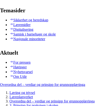
Temasider
Sikkerhet og beredskap
Læremidler
Digitalisering
Samisk i barnehage og skole
Nasjonale minoriteter
Aktuelt
For pressen
Høringer
Nyhetsvarsel
Om Udir
Overordna del – verdiar og prinsipp for grunnopplæringa
Læring og trivsel
Læreplanverket
Overordna del – verdiar og prinsipp for grunnopplæringa
3. Prinsipp for praksisen i skolen