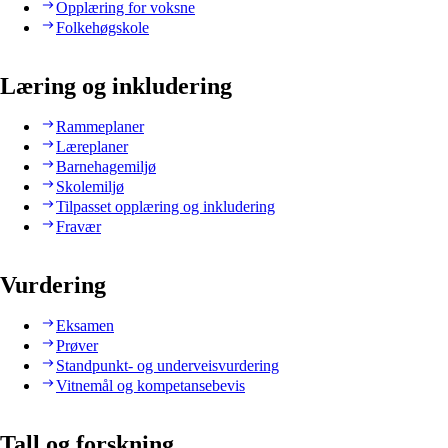
Opplæring for voksne
Folkehøgskole
Læring og inkludering
Rammeplaner
Læreplaner
Barnehagemiljø
Skolemiljø
Tilpasset opplæring og inkludering
Fravær
Vurdering
Eksamen
Prøver
Standpunkt- og underveisvurdering
Vitnemål og kompetansebevis
Tall og forskning