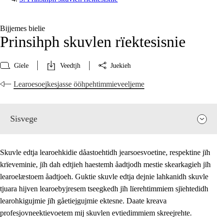
Bijjemes bielie
Prinsihph skuvlen rïektesisnie
Gïele
Veedtjh
Juekieh
Learoesoejkesjasse ööhpehtimmieveeljeme
Sisvege
Skuvle edtja learoehkidie dåastoehtidh jearsoesvoetine, respektine jïh
krïeveminie, jïh dah edtjieh haestemh åadtjodh mestie skearkagieh jïh
learoelæstoem åadtjoeh. Guktie skuvle edtja dejnie lahkanidh skuvle
tjuara hijven learoebyjresem tseegkedh jïh lïerehtimmiem sjïehtedidh
learohkigujmie jïh gåetiejgujmie ektesne. Daate kreava
profesjovneektievoetem mij skuvlen evtiedimmiem skreejrehte.