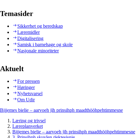
Temasider
Sikkerhet og beredskap
Læremidler
Digitalisering
Samisk i barnehage og skole
Nasjonale minoriteter
Aktuelt
For pressen
Høringer
Nyhetsvarsel
Om Udir
Bijjemes bielie – aarvoeh jïh prinsihph maadthööhpehtimmesne
Læring og trivsel
Læreplanverket
Bijjemes bielie – aarvoeh jïh prinsihph maadthööhpehtimmesne
3. Prinsihph skuvlen rïektesisnie