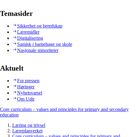
Temasider
Sikkerhet og beredskap
Læremidler
Digitalisering
Samisk i barnehage og skole
Nasjonale minoriteter
Aktuelt
For pressen
Høringer
Nyhetsvarsel
Om Udir
Core curriculum – values and principles for primary and secondary
education
Læring og trivsel
Læreplanverket
Core curriculum – values and principles for primary and