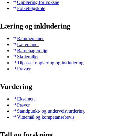
Opplæring for voksne
Folkehøgskole
Læring og inkludering
Rammeplaner
Læreplaner
Barnehagemiljø
Skolemiljø
Tilpasset opplæring og inkludering
Fravær
Vurdering
Eksamen
Prøver
Standpunkt- og underveisvurdering
Vitnemål og kompetansebevis
Tall og forskning