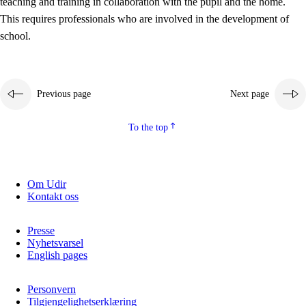
teaching and training in collaboration with the pupil and the home.
This requires professionals who are involved in the development of
school.
Previous page
Next page
To the top
3.
Principles for the school's practice
3.1
An inclusive learning environment
Om Udir
Kontakt oss
3.2
Teaching and differentiated instruction
3.3
Cooperation between home and school
Presse
Nyhetsvarsel
3.4
On-the-job training in a training establishment and
English pages
working life
Personvern
3.5
Professional environment and school development
Tilgjengelighetserklæring