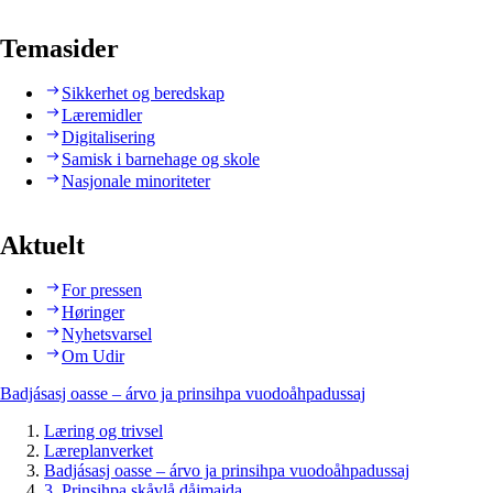
Temasider
Sikkerhet og beredskap
Læremidler
Digitalisering
Samisk i barnehage og skole
Nasjonale minoriteter
Aktuelt
For pressen
Høringer
Nyhetsvarsel
Om Udir
Badjásasj oasse – árvo ja prinsihpa vuodoåhpadussaj
Læring og trivsel
Læreplanverket
Badjásasj oasse – árvo ja prinsihpa vuodoåhpadussaj
3. Prinsihpa skåvlå dåjmajda