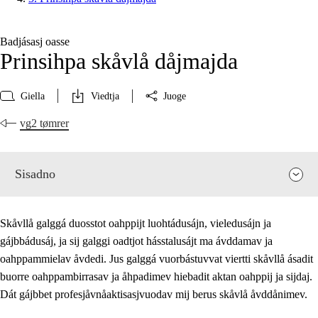
Badjásasj oasse
Prinsihpa skåvlå dåjmajda
Giella
Viedtja
Juoge
vg2 tømrer
Sisadno
Skåvllå galggá duosstot oahppijt luohtádusájn, vieledusájn ja
gájbbádusáj, ja sij galggi oadtjot hásstalusájt ma ávddamav ja
oahppammielav åvdedi. Jus galggá vuorbástuvvat viertti skåvllå ásadit
buorre oahppambirrasav ja åhpadimev hiebadit aktan oahppij ja sijdaj.
Dát gájbbet profesjåvnåaktisasjvuodav mij berus skåvlå åvddånimev.