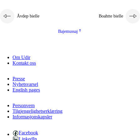
Åvdep bielle
Boahtte bielle
Bajemussaj
Om Udir
3.
Prinsihpa skåvlå dåjmajda
Kontakt oss
3.1
Sebrudahtte oahppambirás
Presse
3.2
Åhpadibme ja hiebadum åhpadus
Nyhetsvarsel
English pages
3.3
Aktisasjbarggo sijda ja skåvlå gaskan
3.4
Åhpadus åhpadusvidnudagán ja barggoiellemin
Personvern
Tilgjengelighetserklæring
Informasjonskapsler
3.5
Profesjåvnåaktisasjvuohta ja skåvllååvddånibme
Facebook
LinkedIn