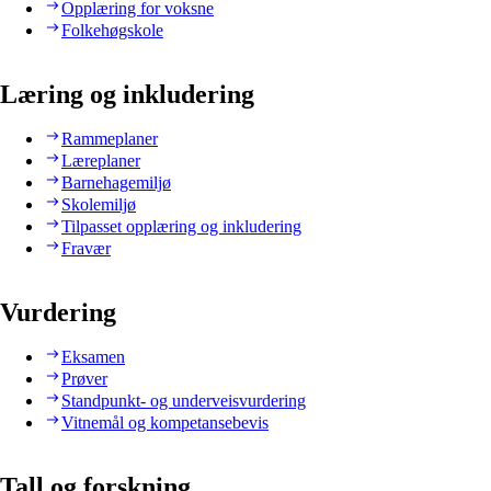
Opplæring for voksne
Folkehøgskole
Læring og inkludering
Rammeplaner
Læreplaner
Barnehagemiljø
Skolemiljø
Tilpasset opplæring og inkludering
Fravær
Vurdering
Eksamen
Prøver
Standpunkt- og underveisvurdering
Vitnemål og kompetansebevis
Tall og forskning