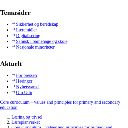
Temasider
Sikkerhet og beredskap
Læremidler
Digitalisering
Samisk i barnehage og skole
Nasjonale minoriteter
Aktuelt
For pressen
Høringer
Nyhetsvarsel
Om Udir
Core curriculum – values and principles for primary and secondary
education
Læring og trivsel
Læreplanverket
Core curriculum – values and principles for primary and