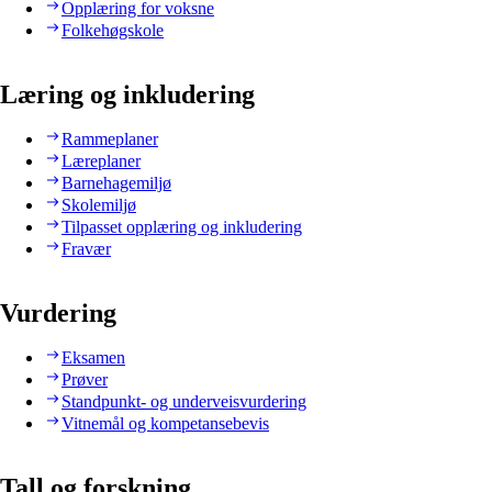
Opplæring for voksne
Folkehøgskole
Læring og inkludering
Rammeplaner
Læreplaner
Barnehagemiljø
Skolemiljø
Tilpasset opplæring og inkludering
Fravær
Vurdering
Eksamen
Prøver
Standpunkt- og underveisvurdering
Vitnemål og kompetansebevis
Tall og forskning