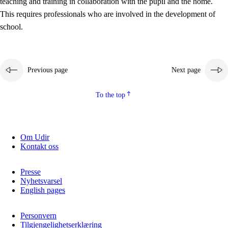
teaching and training in collaboration with the pupil and the home.
This requires professionals who are involved in the development of
school.
Previous page
Next page
To the top
3.
Principles for the school's practice
3.1
An inclusive learning environment
Om Udir
Kontakt oss
3.2
Teaching and differentiated instruction
3.3
Cooperation between home and school
Presse
Nyhetsvarsel
3.4
On-the-job training in a training establishment and
English pages
working life
Personvern
3.5
Professional environment and school development
Tilgjengelighetserklæring