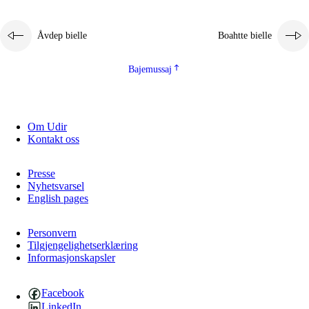
Åvdep bielle
Boahtte bielle
Bajemussaj
Om Udir
3.
Prinsihpa skåvlå dåjmajda
Kontakt oss
3.1
Sebrudahtte oahppambirás
Presse
3.2
Åhpadibme ja hiebadum åhpadus
Nyhetsvarsel
English pages
3.3
Aktisasjbarggo sijda ja skåvlå gaskan
3.4
Åhpadus åhpadusvidnudagán ja barggoiellemin
Personvern
Tilgjengelighetserklæring
Informasjonskapsler
3.5
Profesjåvnåaktisasjvuohta ja skåvllååvddånibme
Facebook
LinkedIn