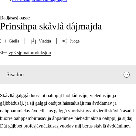
Badjásasj oasse
Prinsihpa skåvlå dåjmajda
Giella
Viedtja
Juoge
vg3 sjømatproduksjon
Sisadno
Skåvllå galggá duosstot oahppijt luohtádusájn, vieledusájn ja
gájbbádusáj, ja sij galggi oadtjot hásstalusájt ma ávddamav ja
oahppammielav åvdedi. Jus galggá vuorbástuvvat viertti skåvllå ásadit
buorre oahppambirrasav ja åhpadimev hiebadit aktan oahppij ja sijdaj.
Dát gájbbet profesjåvnåaktisasjvuodav mij berus skåvlå åvddånimev.