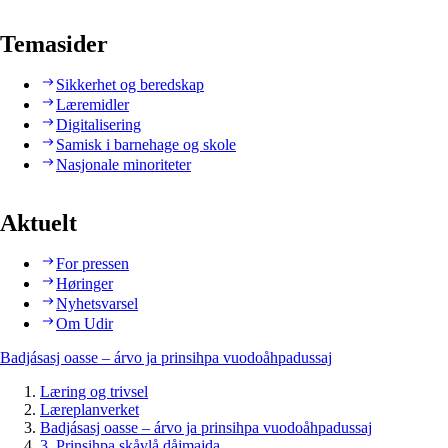
Temasider
Sikkerhet og beredskap
Læremidler
Digitalisering
Samisk i barnehage og skole
Nasjonale minoriteter
Aktuelt
For pressen
Høringer
Nyhetsvarsel
Om Udir
Badjásasj oasse – árvo ja prinsihpa vuodoåhpadussaj
Læring og trivsel
Læreplanverket
Badjásasj oasse – árvo ja prinsihpa vuodoåhpadussaj
3. Prinsihpa skåvlå dåjmajda