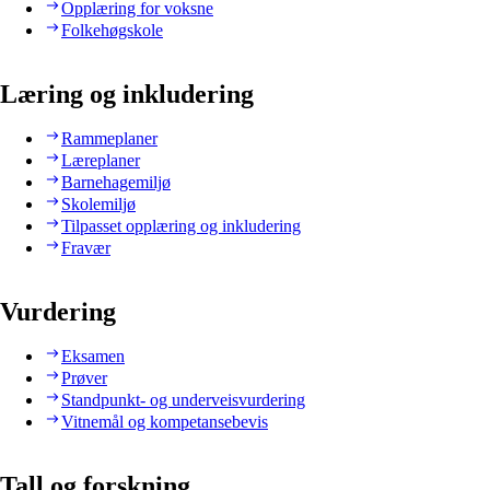
Opplæring for voksne
Folkehøgskole
Læring og inkludering
Rammeplaner
Læreplaner
Barnehagemiljø
Skolemiljø
Tilpasset opplæring og inkludering
Fravær
Vurdering
Eksamen
Prøver
Standpunkt- og underveisvurdering
Vitnemål og kompetansebevis
Tall og forskning