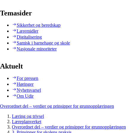
Temasider
Sikkerhet og beredskap
Læremidler
Digitalisering
Samisk i barnehage og skole
Nasjonale minoriteter
Aktuelt
For pressen
Høringer
Nyhetsvarsel
Om Udir
Overordnet del – verdier og prinsipper for grunnopplæringen
Læring og trivsel
Læreplanverket
Overordnet del – verdier og prinsipper for grunnopplæringen
3. Prinsipper for skolens praksis