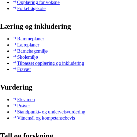
Opplæring for voksne
Folkehøgskole
Læring og inkludering
Rammeplaner
Læreplaner
Barnehagemiljø
Skolemiljø
Tilpasset opplæring og inkludering
Fravær
Vurdering
Eksamen
Prøver
Standpunkt- og underveisvurdering
Vitnemål og kompetansebevis
Tall og forskning