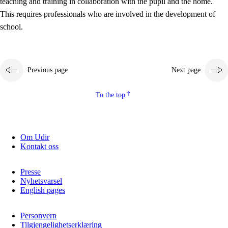
teaching and training in collaboration with the pupil and the home.
This requires professionals who are involved in the development of
school.
Previous page
Next page
To the top
3.
Principles for the school's practice
3.1
An inclusive learning environment
Om Udir
Kontakt oss
3.2
Teaching and differentiated instruction
3.3
Cooperation between home and school
Presse
Nyhetsvarsel
3.4
On-the-job training in a training establishment and
English pages
working life
Personvern
3.5
Professional environment and school development
Tilgjengelighetserklæring