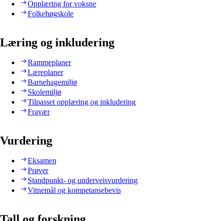
Opplæring for voksne
Folkehøgskole
Læring og inkludering
Rammeplaner
Læreplaner
Barnehagemiljø
Skolemiljø
Tilpasset opplæring og inkludering
Fravær
Vurdering
Eksamen
Prøver
Standpunkt- og underveisvurdering
Vitnemål og kompetansebevis
Tall og forskning