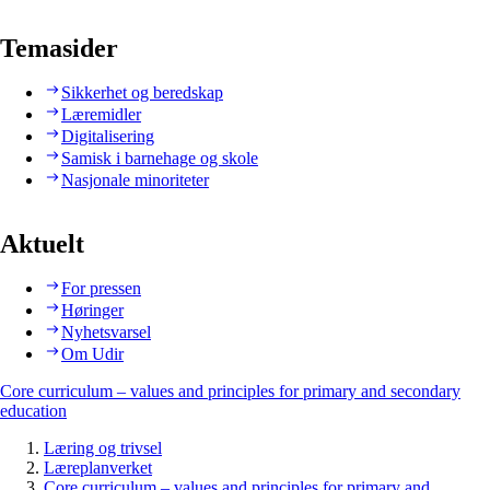
Temasider
Sikkerhet og beredskap
Læremidler
Digitalisering
Samisk i barnehage og skole
Nasjonale minoriteter
Aktuelt
For pressen
Høringer
Nyhetsvarsel
Om Udir
Core curriculum – values and principles for primary and secondary
education
Læring og trivsel
Læreplanverket
Core curriculum – values and principles for primary and