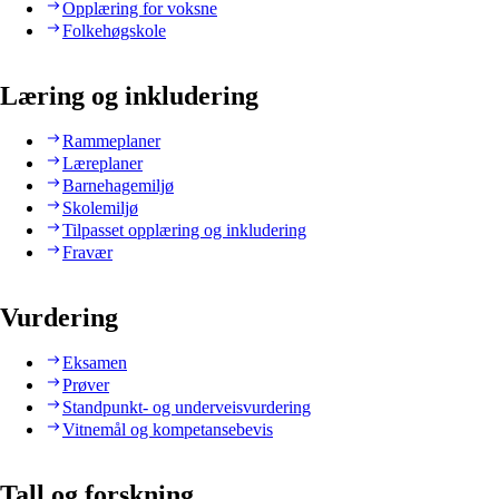
Opplæring for voksne
Folkehøgskole
Læring og inkludering
Rammeplaner
Læreplaner
Barnehagemiljø
Skolemiljø
Tilpasset opplæring og inkludering
Fravær
Vurdering
Eksamen
Prøver
Standpunkt- og underveisvurdering
Vitnemål og kompetansebevis
Tall og forskning