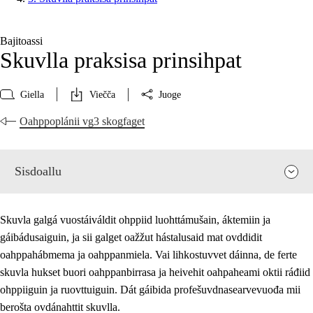
Bajitoassi
Skuvlla praksisa prinsihpat
Giella
Viečča
Juoge
Oahppoplánii vg3 skogfaget
Sisdoallu
Skuvla galgá vuostáiváldit ohppiid luohttámušain, áktemiin ja
gáibádusaiguin, ja sii galget oažžut hástalusaid mat ovddidit
oahppahábmema ja oahppanmiela. Vai lihkostuvvet dáinna, de ferte
skuvla hukset buori oahppanbirrasa ja heivehit oahpaheami oktii ráđiid
ohppiiguin ja ruovttuiguin. Dát gáibida profešuvdnasearvevuođa mii
berošta ovdánahttit skuvlla.