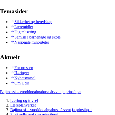
Temasider
Sikkerhet og beredskap
Læremidler
Digitalisering
Samisk i barnehage og skole
Nasjonale minoriteter
Aktuelt
For pressen
Høringer
Nyhetsvarsel
Om Udir
Bajitoassi – vuođđooahpahusa árvvut ja prinsihpat
Læring og trivsel
Læreplanverket
Bajitoassi – vuođđooahpahusa árvvut ja prinsihpat
3. Skuvlla praksisa prinsihpat