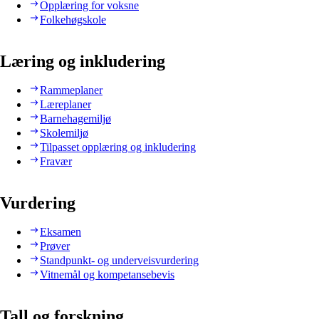
Opplæring for voksne
Folkehøgskole
Læring og inkludering
Rammeplaner
Læreplaner
Barnehagemiljø
Skolemiljø
Tilpasset opplæring og inkludering
Fravær
Vurdering
Eksamen
Prøver
Standpunkt- og underveisvurdering
Vitnemål og kompetansebevis
Tall og forskning