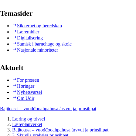
Temasider
Sikkerhet og beredskap
Læremidler
Digitalisering
Samisk i barnehage og skole
Nasjonale minoriteter
Aktuelt
For pressen
Høringer
Nyhetsvarsel
Om Udir
Bajitoassi – vuođđooahpahusa árvvut ja prinsihpat
Læring og trivsel
Læreplanverket
Bajitoassi – vuođđooahpahusa árvvut ja prinsihpat
3. Skuvlla praksisa prinsihpat