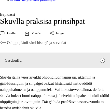
Bajitoassi
Skuvlla praksisa prinsihpat
Giella
Viečča
Juoge
Oahppoplánii sámi historjá ja servodat
Sisdoallu
Skuvla galgá vuostáiváldit ohppiid luohttámušain, áktemiin ja
gáibádusaiguin, ja sii galget oažžut hástalusaid mat ovddidit
oahppahábmema ja oahppanmiela. Vai lihkostuvvet dáinna, de ferte
skuvla hukset buori oahppanbirrasa ja heivehit oahpaheami oktii ráđiid
ohppiiguin ja ruovttuiguin. Dát gáibida profešuvdnasearvevuođa mii
berošta ovdánahttit skuvlla.