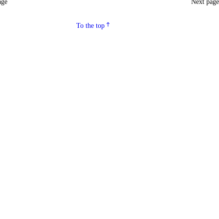
age
Next pag
To the top