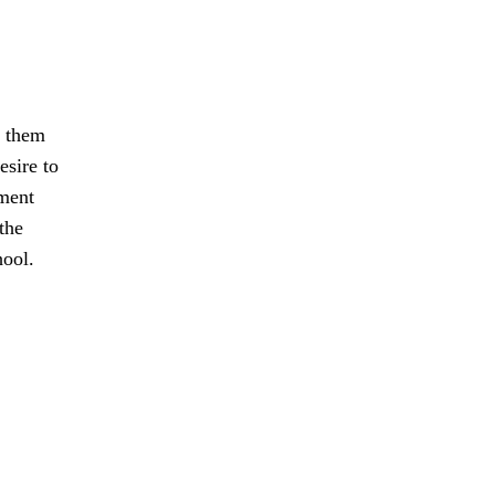
n them
esire to
nment
the
hool.