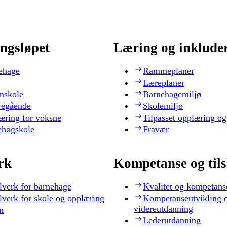
ngsløpet
Læring og inklude
ehage
Rammeplaner
Læreplaner
nskole
Barnehagemiljø
regående
Skolemiljø
æring for voksne
Tilpasset opplæring og
ehøgskole
Fravær
rk
Kompetanse og til
lverk for barnehage
Kvalitet og kompetans
lverk for skole og opplæring
Kompetanseutvikling 
videreutdanning
n
Lederutdanning