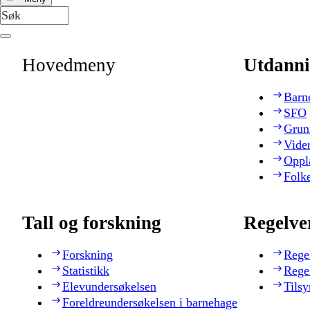
Hovedmeny
Utdanni
Barn
SFO
Grun
Vide
Oppl
Folk
Tall og forskning
Regelve
Forskning
Rege
Statistikk
Rege
Elevundersøkelsen
Tilsy
Foreldreundersøkelsen i barnehage