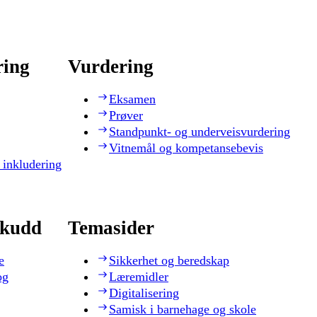
ring
Vurdering
Eksamen
Prøver
Standpunkt- og underveisvurdering
Vitnemål og kompetansebevis
 inkludering
skudd
Temasider
e
Sikkerhet og beredskap
og
Læremidler
Digitalisering
Samisk i barnehage og skole