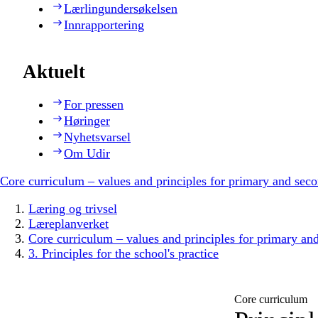
Lærlingundersøkelsen
Innrapportering
Aktuelt
For pressen
Høringer
Nyhetsvarsel
Om Udir
Core curriculum – values and principles for primary and sec
Læring og trivsel
Læreplanverket
Core curriculum – values and principles for primary an
3. Principles for the school's practice
Core curriculum