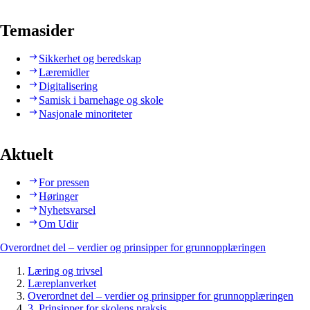
Temasider
Sikkerhet og beredskap
Læremidler
Digitalisering
Samisk i barnehage og skole
Nasjonale minoriteter
Aktuelt
For pressen
Høringer
Nyhetsvarsel
Om Udir
Overordnet del – verdier og prinsipper for grunnopplæringen
Læring og trivsel
Læreplanverket
Overordnet del – verdier og prinsipper for grunnopplæringen
3. Prinsipper for skolens praksis