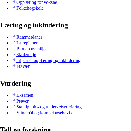
Opplæring for voksne
Folkehøgskole
Læring og inkludering
Rammeplaner
Læreplaner
Barnehagemiljø
Skolemiljø
Tilpasset opplæring og inkludering
Fravær
Vurdering
Eksamen
Prøver
Standpunkt- og underveisvurdering
Vitnemål og kompetansebevis
Tall og forskning