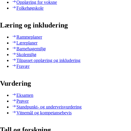
Opplæring for voksne
Folkehøgskole
Læring og inkludering
Rammeplaner
Læreplaner
Barnehagemiljø
Skolemiljø
Tilpasset opplæring og inkludering
Fravær
Vurdering
Eksamen
Prøver
Standpunkt- og underveisvurdering
Vitnemål og kompetansebevis
Tall og forskning