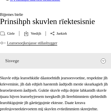
Bijjemes bielie
Prinsihph skuvlen rïektesisnie
Gïele
Veedtjh
Juekieh
Learoesoejkesjasse stillasbygger
Sisvege
Skuvle edtja learoehkidie dåastoehtidh jearsoesvoetine, respektine jïh
krïeveminie, jïh dah edtjieh haestemh åadtjodh mestie skearkagieh jïh
learoelæstoem åadtjoeh. Guktie skuvle edtja dejnie lahkanidh skuvle
tjuara hijven learoebyjresem tseegkedh jïh lïerehtimmiem sjïehtedidh
learohkigujmie jïh gåetiejgujmie ektesne. Daate kreava
profesjovneektievoetem mij skuvlen evtiedimmiem skreejrehte.