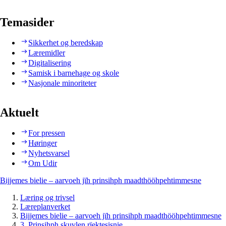
Temasider
Sikkerhet og beredskap
Læremidler
Digitalisering
Samisk i barnehage og skole
Nasjonale minoriteter
Aktuelt
For pressen
Høringer
Nyhetsvarsel
Om Udir
Bijjemes bielie – aarvoeh jïh prinsihph maadthööhpehtimmesne
Læring og trivsel
Læreplanverket
Bijjemes bielie – aarvoeh jïh prinsihph maadthööhpehtimmesne
3. Prinsihph skuvlen rïektesisnie