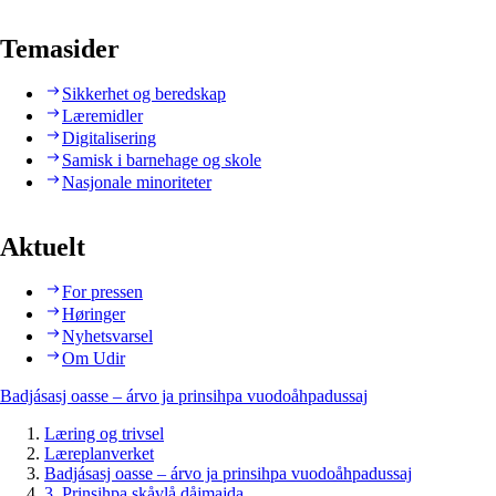
Temasider
Sikkerhet og beredskap
Læremidler
Digitalisering
Samisk i barnehage og skole
Nasjonale minoriteter
Aktuelt
For pressen
Høringer
Nyhetsvarsel
Om Udir
Badjásasj oasse – árvo ja prinsihpa vuodoåhpadussaj
Læring og trivsel
Læreplanverket
Badjásasj oasse – árvo ja prinsihpa vuodoåhpadussaj
3. Prinsihpa skåvlå dåjmajda