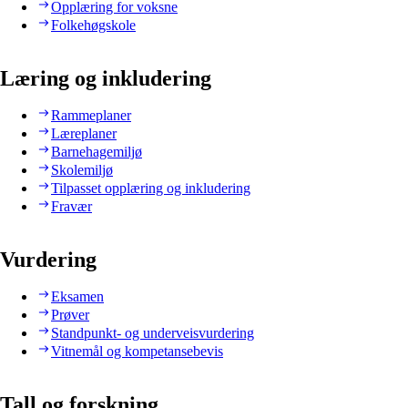
Opplæring for voksne
Folkehøgskole
Læring og inkludering
Rammeplaner
Læreplaner
Barnehagemiljø
Skolemiljø
Tilpasset opplæring og inkludering
Fravær
Vurdering
Eksamen
Prøver
Standpunkt- og underveisvurdering
Vitnemål og kompetansebevis
Tall og forskning