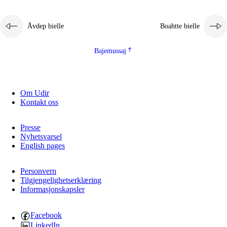
Åvdep bielle
Boahtte bielle
Bajemussaj
Om Udir
3.
Prinsihpa skåvlå dåjmajda
Kontakt oss
3.1
Sebrudahtte oahppambirás
Presse
3.2
Åhpadibme ja hiebadum åhpadus
Nyhetsvarsel
English pages
3.3
Aktisasjbarggo sijda ja skåvlå gaskan
3.4
Åhpadus åhpadusvidnudagán ja barggoiellemin
Personvern
Tilgjengelighetserklæring
Informasjonskapsler
3.5
Profesjåvnåaktisasjvuohta ja skåvllååvddånibme
Facebook
LinkedIn