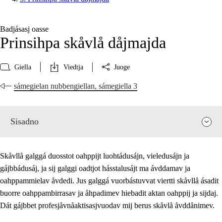
Badjásasj oasse
Prinsihpa skåvlå dåjmajda
Giella
Viedtja
Juoge
sámegielan nubbengiellan, sámegiella 3
Sisadno
Skåvllå galggá duosstot oahppijt luohtádusájn, vieledusájn ja
gájbbádusáj, ja sij galggi oadtjot hásstalusájt ma ávddamav ja
oahppammielav åvdedi. Jus galggá vuorbástuvvat viertti skåvllå ásadit
buorre oahppambirrasav ja åhpadimev hiebadit aktan oahppij ja sijdaj.
Dát gájbbet profesjåvnåaktisasjvuodav mij berus skåvlå åvddånimev.