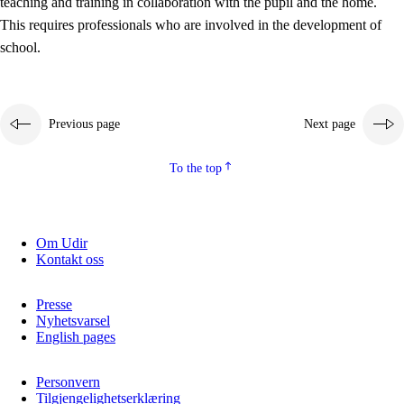
teaching and training in collaboration with the pupil and the home.
This requires professionals who are involved in the development of
school.
Previous page
Next page
To the top
3.
Principles for the school's practice
3.1
An inclusive learning environment
Om Udir
Kontakt oss
3.2
Teaching and differentiated instruction
3.3
Cooperation between home and school
Presse
Nyhetsvarsel
3.4
On-the-job training in a training establishment and
English pages
working life
Personvern
3.5
Professional environment and school development
Tilgjengelighetserklæring