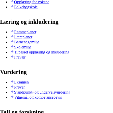
Opplæring for voksne
Folkehøgskole
Læring og inkludering
Rammeplaner
Læreplaner
Barnehagemiljø
Skolemiljø
Tilpasset opplæring og inkludering
Fravær
Vurdering
Eksamen
Prøver
Standpunkt- og underveisvurdering
Vitnemål og kompetansebevis
Tall og forskning