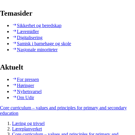
Temasider
Sikkerhet og beredskap
Læremidler
Digitalisering
Samisk i barnehage og skole
Nasjonale minoriteter
Aktuelt
For pressen
Høringer
Nyhetsvarsel
Om Udir
Core curriculum – values and principles for primary and secondary
education
Læring og trivsel
Læreplanverket
Core curriculum – values and principles for primary and