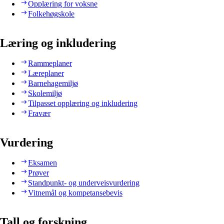
Opplæring for voksne
Folkehøgskole
Læring og inkludering
Rammeplaner
Læreplaner
Barnehagemiljø
Skolemiljø
Tilpasset opplæring og inkludering
Fravær
Vurdering
Eksamen
Prøver
Standpunkt- og underveisvurdering
Vitnemål og kompetansebevis
Tall og forskning