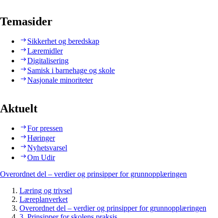
Temasider
Sikkerhet og beredskap
Læremidler
Digitalisering
Samisk i barnehage og skole
Nasjonale minoriteter
Aktuelt
For pressen
Høringer
Nyhetsvarsel
Om Udir
Overordnet del – verdier og prinsipper for grunnopplæringen
Læring og trivsel
Læreplanverket
Overordnet del – verdier og prinsipper for grunnopplæringen
3. Prinsipper for skolens praksis