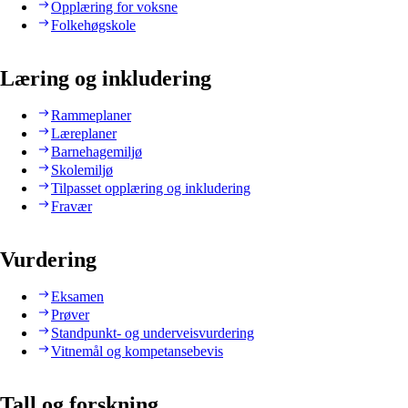
Opplæring for voksne
Folkehøgskole
Læring og inkludering
Rammeplaner
Læreplaner
Barnehagemiljø
Skolemiljø
Tilpasset opplæring og inkludering
Fravær
Vurdering
Eksamen
Prøver
Standpunkt- og underveisvurdering
Vitnemål og kompetansebevis
Tall og forskning