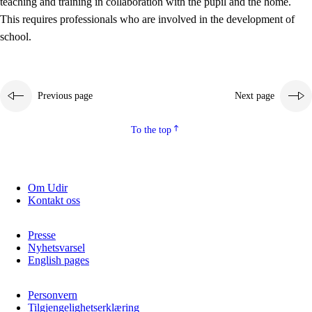
teaching and training in collaboration with the pupil and the home.
This requires professionals who are involved in the development of
school.
Previous page
Next page
To the top
3.
Principles for the school's practice
3.1
An inclusive learning environment
Om Udir
Kontakt oss
3.2
Teaching and differentiated instruction
3.3
Cooperation between home and school
Presse
Nyhetsvarsel
3.4
On-the-job training in a training establishment and
English pages
working life
Personvern
3.5
Professional environment and school development
Tilgjengelighetserklæring