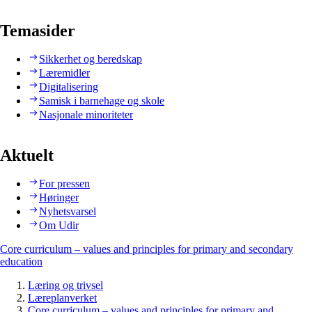
Temasider
Sikkerhet og beredskap
Læremidler
Digitalisering
Samisk i barnehage og skole
Nasjonale minoriteter
Aktuelt
For pressen
Høringer
Nyhetsvarsel
Om Udir
Core curriculum – values and principles for primary and secondary
education
Læring og trivsel
Læreplanverket
Core curriculum – values and principles for primary and