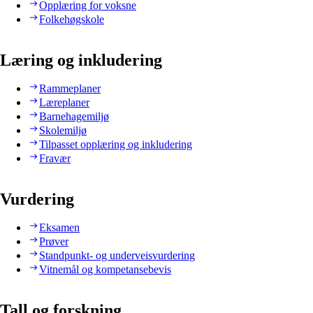
Opplæring for voksne
Folkehøgskole
Læring og inkludering
Rammeplaner
Læreplaner
Barnehagemiljø
Skolemiljø
Tilpasset opplæring og inkludering
Fravær
Vurdering
Eksamen
Prøver
Standpunkt- og underveisvurdering
Vitnemål og kompetansebevis
Tall og forskning