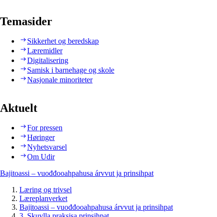
Temasider
Sikkerhet og beredskap
Læremidler
Digitalisering
Samisk i barnehage og skole
Nasjonale minoriteter
Aktuelt
For pressen
Høringer
Nyhetsvarsel
Om Udir
Bajitoassi – vuođđooahpahusa árvvut ja prinsihpat
Læring og trivsel
Læreplanverket
Bajitoassi – vuođđooahpahusa árvvut ja prinsihpat
3. Skuvlla praksisa prinsihpat