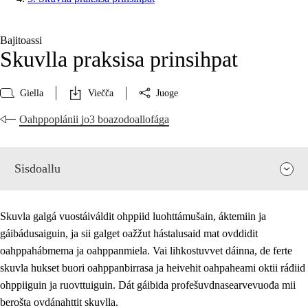
Bajitoassi
Skuvlla praksisa prinsihpat
Giella
Viečča
Juoge
Oahppoplánii jo3 boazodoallofága
Sisdoallu
Skuvla galgá vuostáiváldit ohppiid luohttámušain, áktemiin ja
gáibádusaiguin, ja sii galget oažžut hástalusaid mat ovddidit
oahppahábmema ja oahppanmiela. Vai lihkostuvvet dáinna, de ferte
skuvla hukset buori oahppanbirrasa ja heivehit oahpaheami oktii ráđiid
ohppiiguin ja ruovttuiguin. Dát gáibida profešuvdnasearvevuođa mii
berošta ovdánahttit skuvlla.