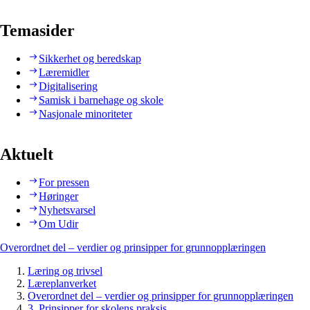
Temasider
Sikkerhet og beredskap
Læremidler
Digitalisering
Samisk i barnehage og skole
Nasjonale minoriteter
Aktuelt
For pressen
Høringer
Nyhetsvarsel
Om Udir
Overordnet del – verdier og prinsipper for grunnopplæringen
Læring og trivsel
Læreplanverket
Overordnet del – verdier og prinsipper for grunnopplæringen
3. Prinsipper for skolens praksis