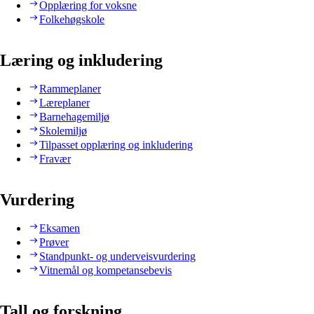
Opplæring for voksne
Folkehøgskole
Læring og inkludering
Rammeplaner
Læreplaner
Barnehagemiljø
Skolemiljø
Tilpasset opplæring og inkludering
Fravær
Vurdering
Eksamen
Prøver
Standpunkt- og underveisvurdering
Vitnemål og kompetansebevis
Tall og forskning