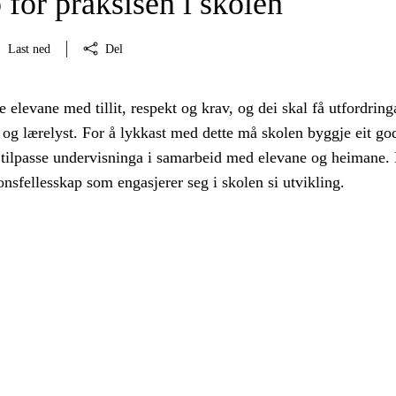
 for praksisen i skolen
Last ned
Del
 elevane med tillit, respekt og krav, og dei skal få utfordrin
og lærelyst. For å lykkast med dette må skolen byggje eit go
 tilpasse undervisninga i samarbeid med elevane og heimane.
onsfellesskap som engasjerer seg i skolen si utvikling.