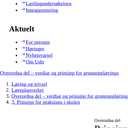
Lærlingundersøkelsen
Innrapportering
Aktuelt
For pressen
Høringer
Nyhetsvarsel
Om Udir
Overordna del – verdiar og prinsipp for grunnopplæringa
Læring og trivsel
Læreplanverket
Overordna del – verdiar og prinsipp for grunnopplæring
3. Prinsipp for praksisen i skolen
Overordna del