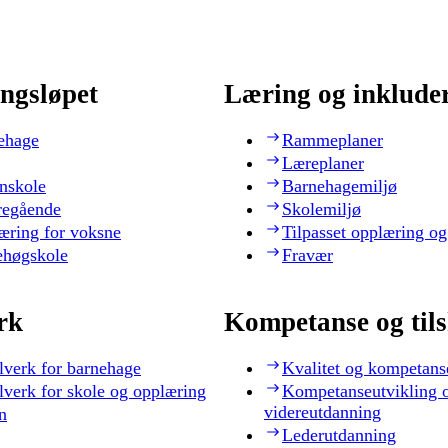
ngsløpet
Læring og inklude
ehage
Rammeplaner
Læreplaner
nskole
Barnehagemiljø
regående
Skolemiljø
æring for voksne
Tilpasset opplæring og
ehøgskole
Fravær
rk
Kompetanse og til
lverk for barnehage
Kvalitet og kompetans
lverk for skole og opplæring
Kompetanseutvikling 
videreutdanning
n
Lederutdanning