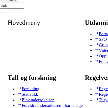
Hovedmeny
Utdanni
Barn
SFO
Grun
Vide
Oppl
Folk
Tall og forskning
Regelve
Forskning
Rege
Statistikk
Rege
Elevundersøkelsen
Tilsy
Foreldreundersøkelsen i barnehage