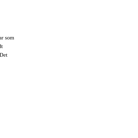
gar som
dt
 Det