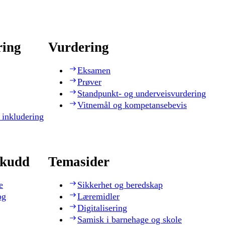
ring
Vurdering
Eksamen
Prøver
Standpunkt- og underveisvurdering
Vitnemål og kompetansebevis
 inkludering
skudd
Temasider
e
Sikkerhet og beredskap
og
Læremidler
Digitalisering
Samisk i barnehage og skole