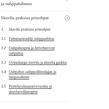
ja oahppahábmen
Skuvlla praksisa prinsihpat
3.
Skuvlla praksisa prinsihpat
3.1
Fátmmasteaddji oahppanbiras
3.2
Oahpaheapmi ja heivehuvvon
oahpahus
3.3
Ovttasbargu ruovttu ja skuvlla gaskka
3.4
Oahpahus oahppofitnodagas ja
bargoeallimis
3.5
Profešuvdnasearvevuohta ja
skuvlaovdáneapmi