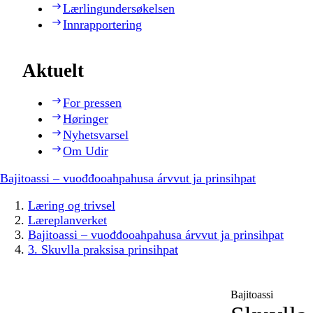
Lærlingundersøkelsen
Innrapportering
Aktuelt
For pressen
Høringer
Nyhetsvarsel
Om Udir
Bajitoassi – vuođđooahpahusa árvvut ja prinsihpat
Læring og trivsel
Læreplanverket
Bajitoassi – vuođđooahpahusa árvvut ja prinsihpat
3. Skuvlla praksisa prinsihpat
Bajitoassi