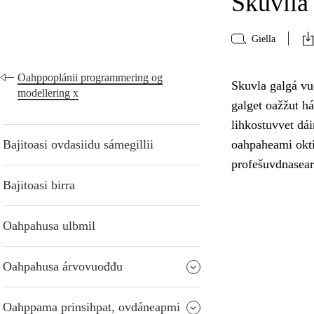
Skuvlla 
Giella
Oahppoplánii programmering og
Skuvla galgá vuo
modellering x
galget oažžut h
lihkostuvvet dái
Bajitoasi ovdasiidu sámegillii
oahpaheami oktii
profešuvdnasear
Bajitoasi birra
Oahpahusa ulbmil
Oahpahusa árvovuođđu
Oahppama prinsihpat, ovdáneapmi