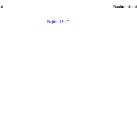
ui
Boahtte siidu
Bajimužžii