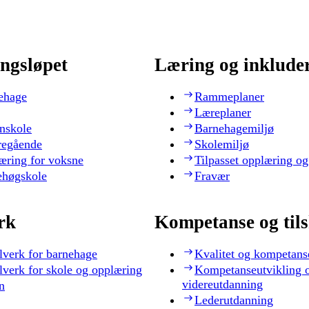
ngsløpet
Læring og inklude
ehage
Rammeplaner
Læreplaner
nskole
Barnehagemiljø
regående
Skolemiljø
æring for voksne
Tilpasset opplæring og
ehøgskole
Fravær
rk
Kompetanse og til
lverk for barnehage
Kvalitet og kompetans
lverk for skole og opplæring
Kompetanseutvikling 
videreutdanning
n
Lederutdanning