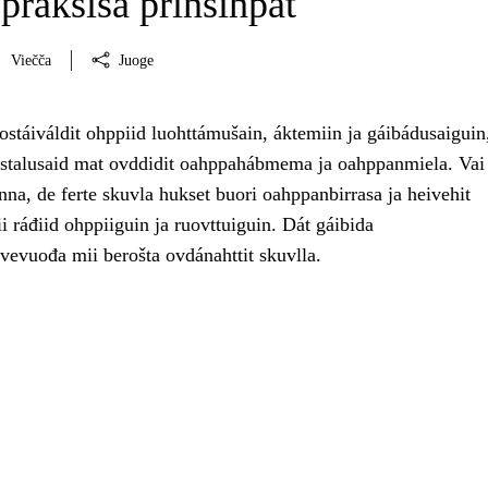
praksisa prinsihpat
Viečča
Juoge
stáiváldit ohppiid luohttámušain, áktemiin ja gáibádusaiguin, 
ástalusaid mat ovddidit oahppahábmema ja oahppanmiela. Vai
nna, de ferte skuvla hukset buori oahppanbirrasa ja heivehit
 ráđiid ohppiiguin ja ruovttuiguin. Dát gáibida
vevuođa mii berošta ovdánahttit skuvlla.