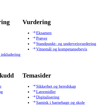
ring
Vurdering
Eksamen
Prøver
Standpunkt- og underveisvurdering
Vitnemål og kompetansebevis
 inkludering
skudd
Temasider
e
Sikkerhet og beredskap
og
Læremidler
Digitalisering
Samisk i barnehage og skole