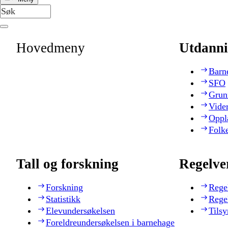
Hovedmeny
Utdanni
Barn
SFO
Grun
Vide
Oppl
Folk
Tall og forskning
Regelve
Forskning
Rege
Statistikk
Rege
Elevundersøkelsen
Tilsy
Foreldreundersøkelsen i barnehage