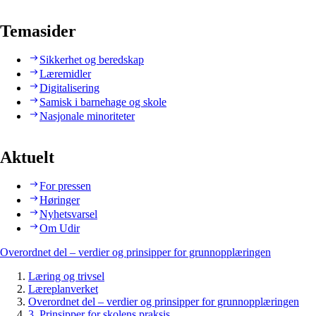
Temasider
Sikkerhet og beredskap
Læremidler
Digitalisering
Samisk i barnehage og skole
Nasjonale minoriteter
Aktuelt
For pressen
Høringer
Nyhetsvarsel
Om Udir
Overordnet del – verdier og prinsipper for grunnopplæringen
Læring og trivsel
Læreplanverket
Overordnet del – verdier og prinsipper for grunnopplæringen
3. Prinsipper for skolens praksis