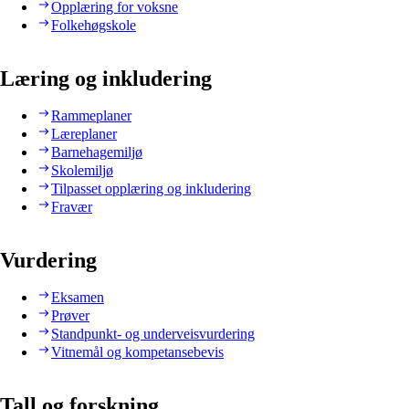
Opplæring for voksne
Folkehøgskole
Læring og inkludering
Rammeplaner
Læreplaner
Barnehagemiljø
Skolemiljø
Tilpasset opplæring og inkludering
Fravær
Vurdering
Eksamen
Prøver
Standpunkt- og underveisvurdering
Vitnemål og kompetansebevis
Tall og forskning